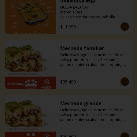
individual 🧀🥓
NUEVA LASAÑA!!

Ingredientes

Queso cheddar, tocino, cebolla 
caramelizada, queso mozarella, salsa 
$11.990
blanca, salsa boloñesa 🤤

Incluye pancitos de ajo
Mechada familiar
Deliciosa y jugosa carne mechada en 
salsa pomodoro, salsa bechamel, 
jamón de pierna ahumado, topping de 
tiras de palta y mucho queso 
mozzarella.
$35.490
Mechada grande
Deliciosa y jugosa carne mechada en 
salsa pomodoro, salsa bechamel, 
jamón de pierna ahumado, topping de 
tiras de palta y mucho queso 
mozzarella.
$20.490