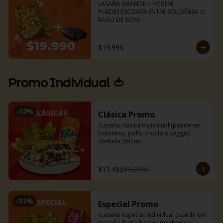
🍝Boloñesa

LASAÑA GRANDE + POSTRE 

🌱Ragú de soya
PUEDES ESCOGER ENTRE BOLOÑESA O 
RAGÚ DE SOYA 

Lasaña para dos (aprox 1kg)

Torta de chocolate 

Pancitos de ajo (6uds)
$19.990
Promo Individual 🍅
-
12
%
Clásica Promo
-Lasaña clásica individual (puede ser 
boloñesa, pollo choclo o veggie).

-Bebida 350 ml.

-Nuestros deliciosos pancitos de ajo 
(3uds).
$11.490
$12.990
-
11
%
Especial Promo
-Lasaña especial individual (puede ser 
pizzaña, baby bacon, mechada o 