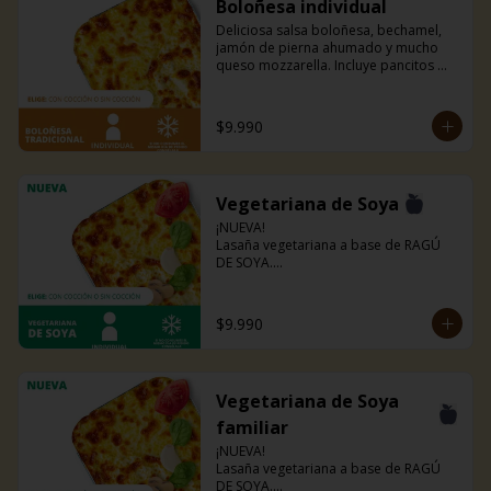
Boloñesa individual
Deliciosa salsa boloñesa, bechamel, 
jamón de pierna ahumado y mucho 
queso mozzarella. Incluye pancitos 
con mantequilla de ajo y perejil receta 
de la casa.
$9.990
Vegetariana de Soya
¡NUEVA!

Lasaña vegetariana a base de RAGÚ 
DE SOYA.

La misma lasaña, el mismo sabor pero 
ahora con guiso diferente.

Disponible en todas sus versiones.

$9.990
NOTA: Puede contener trazas de 
lácteos y soya.
Vegetariana de Soya
familiar
¡NUEVA!

Lasaña vegetariana a base de RAGÚ 
DE SOYA.
