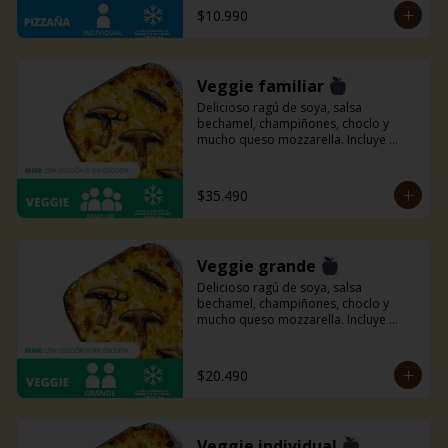
$10.990
Veggie familiar
Delicioso ragú de soya, salsa 
bechamel, champiñones, choclo y 
mucho queso mozzarella. Incluye 
pancitos con mantequilla de ajo y 
perejil receta de la casa.
$35.490
Veggie grande
Delicioso ragú de soya, salsa 
bechamel, champiñones, choclo y 
mucho queso mozzarella. Incluye 
pancitos con mantequilla de ajo y 
perejil receta de la casa.
$20.490
Veggie individual