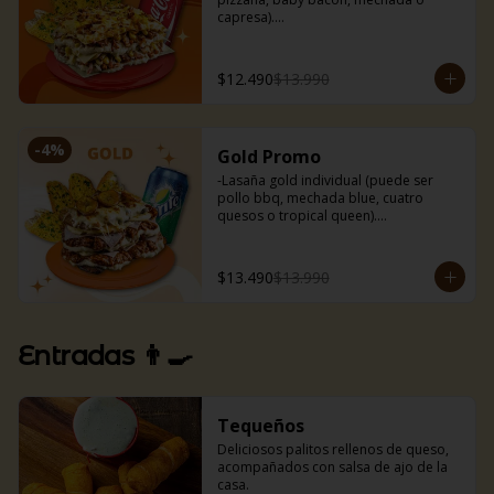
capresa).

-Bebida 350 ml.

-Nuestros deliciosos pancitos de ajo 
(3uds).
$12.490
$13.990
-
4
%
Gold Promo
-Lasaña gold individual (puede ser 
pollo bbq, mechada blue, cuatro 
quesos o tropical queen).

-Bebida 350 ml.

-Nuestros deliciosos pancitos de ajo 
(3uds).
$13.490
$13.990
Entradas 👨‍🍳
Tequeños
Deliciosos palitos rellenos de queso, 
acompañados con salsa de ajo de la 
casa.