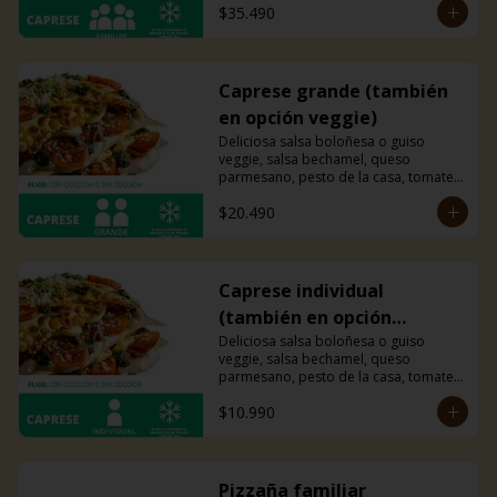
$35.490
Caprese grande (también
en opción veggie)
Deliciosa salsa boloñesa o guiso 
veggie, salsa bechamel, queso 
parmesano, pesto de la casa, tomates 
cherry y mucho queso mozzarella.
$20.490
Caprese individual
(también en opción
veggie)
Deliciosa salsa boloñesa o guiso 
veggie, salsa bechamel, queso 
parmesano, pesto de la casa, tomates 
cherry y mucho queso mozzarella.
$10.990
Pizzaña familiar