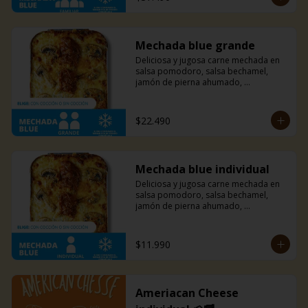
combinación puede ofrecerte.
Mechada blue grande
Deliciosa y jugosa carne mechada en 
salsa pomodoro, salsa bechamel, 
jamón de pierna ahumado, 
champiñones, y una mezcla de queso 
azul, parmesano y mozzarella. Un 
sabor sutil y único que solo esta 
$22.490
combinación puede ofrecerte.
Mechada blue individual
Deliciosa y jugosa carne mechada en 
salsa pomodoro, salsa bechamel, 
jamón de pierna ahumado, 
champiñones, y una mezcla de queso 
azul, parmesano y mozzarella. Un 
sabor sutil y único que solo esta 
$11.990
combinación puede ofrecerte.
Ameriacan Cheese