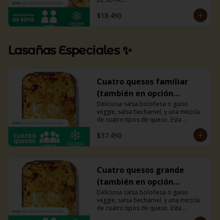
La misma lasaña, el mismo sabor pero 
$18.490
ahora con guiso diferente.

Disponible en todas sus versiones.

NOTA: Puede contener trazas de 
lácteos y soya.
Lasañas Especiales ✨
Cuatro quesos familiar
(también en opción
veggie)
Deliciosa salsa boloñesa o guiso 
veggie, salsa bechamel, y una mezcla 
de cuatro tipos de queso. Esta 
combinación hará explotar tu paladar. 
$37.490
Recomendada para 4 personas.
Cuatro quesos grande
(también en opción
veggie)
Deliciosa salsa boloñesa o guiso 
veggie, salsa bechamel, y una mezcla 
de cuatro tipos de queso. Esta 
combinación hará explotar tu paladar. 