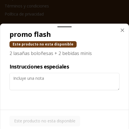
Términos y condiciones
Política de privacidad
Redes sociales
promo flash
Instagram
Este producto no esta disponible
Facebook
2 lasañas boloñesas + 2 bebidas minis
Mi cuenta
Instrucciones especiales
Pedir
LASAÑAPOINTS
Iniciar sesión
Powered by
Este producto no esta disponible