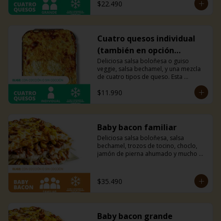
$22.490
Recomendada para 2 personas.
Cuatro quesos individual
(también en opción
veggie)
Deliciosa salsa boloñesa o guiso 
veggie, salsa bechamel, y una mezcla 
de cuatro tipos de queso. Esta 
combinación hará explotar tu paladar.
$11.990
Baby bacon familiar
Deliciosa salsa boloñesa, salsa 
bechamel, trozos de tocino, choclo, 
jamón de pierna ahumado y mucho 
queso mozzarella.
$35.490
Baby bacon grande