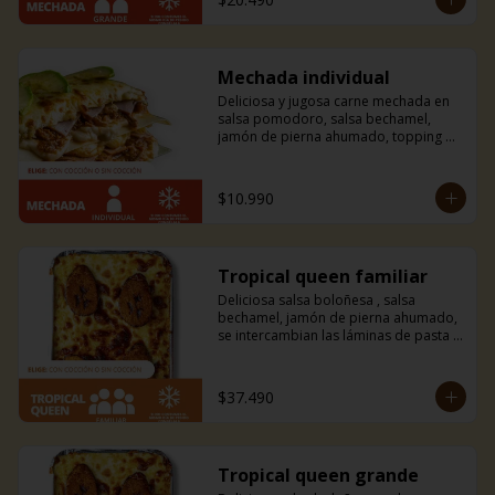
Mechada individual
Deliciosa y jugosa carne mechada en 
salsa pomodoro, salsa bechamel, 
jamón de pierna ahumado, topping de 
tiras de palta y mucho queso 
mozzarella.
$10.990
Tropical queen familiar
Deliciosa salsa boloñesa , salsa 
bechamel, jamón de pierna ahumado, 
se intercambian las láminas de pasta 
por finas láminas de plátano macho 
frito y mucho queso mozzarella. 
Amarás esta combinación entre dulce 
$37.490
y salado con un toque tropical.
Tropical queen grande