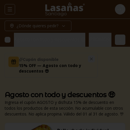
Abrir menu de navegación
Logi
¿Dónde quieres pedir?
Agosto con todo y descuentos 🤑
¡PROMOS! 🔥
Prom
Cupón disponible
15% OFF — Agosto con todo y
descuentos 😎
Agosto con todo y descuentos 🤑
Ingresa el cupón AGOSTO y disfruta 15% de descuento en
todos los productos de esta sección. No acumulable con otros
descuentos. No aplica propina. Válido del 01 al 31 de agosto. 🎊