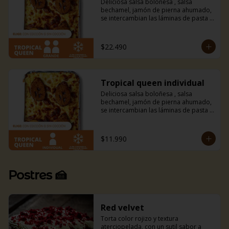
Deliciosa salsa boloñesa , salsa 
bechamel, jamón de pierna ahumado, 
se intercambian las láminas de pasta 
por finas láminas de plátano macho 
frito y mucho queso mozzarella. 
Amarás esta combinación entre dulce 
$22.490
y salado con un toque tropical.
Tropical queen individual
Deliciosa salsa boloñesa , salsa 
bechamel, jamón de pierna ahumado, 
se intercambian las láminas de pasta 
por finas láminas de plátano macho 
frito y mucho queso mozzarella. 
Amarás esta combinación entre dulce 
$11.990
y salado con un toque tropical.
Postres 🍰
Red velvet
Torta color rojizo y textura 
aterciopelada, con un sutil sabor a 