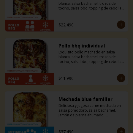
blanca, salsa bechamel, trozos de 
tocino, salsa bbq, topping de cebolla 
caramelizada y mucho queso 
mozzarella. Si eres amante del tocino y 
la bbq esta combinación es ideal para 
$22.490
ti, te fascinará.
Pollo bbq individual
Exquisito pollo mechado en salsa 
blanca, salsa bechamel, trozos de 
tocino, salsa bbq, topping de cebolla 
caramelizada y mucho queso 
mozzarella. Si eres amante del tocino y 
la bbq esta combinación es ideal para 
$11.990
ti, te fascinará.
Mechada blue familiar
Deliciosa y jugosa carne mechada en 
salsa pomodoro, salsa bechamel, 
jamón de pierna ahumado, 
champiñones, y una mezcla de queso 
azul, parmesano y mozzarella. Un 
sabor sutil y único que solo esta 
$37.490