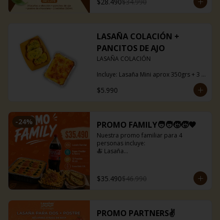
$28.490
$34.990
LASAÑA COLACIÓN +
PANCITOS DE AJO
LASAÑA COLACIÓN

Incluye: Lasaña Mini aprox 350grs + 3 
pancitos ajo

$5.990
Puedes escoger entre boloñesa o ragú 
de soya.
-
24
%
PROMO FAMILY🧑‍🧑‍🧒‍🧒🧡
Nuestra promo familiar para 4 
personas incluye:

🍝 Lasaña

🍟 Papas fritas con queso cheddar y 
tocino

🥤 Bebida de 1,5 litros

$35.490
$46.990
🍞 Pancitos de ajo(12 uds)

Lasañas disponibles para la promo:

🍅Capresse

PROMO PARTNERS✌️
🥓Baby bacon
