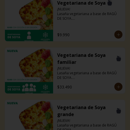
Vegetariana de Soya
¡NUEVA!

Lasaña vegetariana a base de RAGÚ 
DE SOYA.

La misma lasaña, el mismo sabor pero 
ahora con guiso diferente.

Disponible en todas sus versiones.

$9.990
NOTA: Puede contener trazas de 
lácteos y soya.
Vegetariana de Soya
familiar
¡NUEVA!

Lasaña vegetariana a base de RAGÚ 
DE SOYA.

La misma lasaña, el mismo sabor pero 
$33.490
ahora con guiso diferente.

Disponible en todas sus versiones.

NOTA: Puede contener trazas de 
lácteos y soya.
Vegetariana de Soya
grande
¡NUEVA!

Lasaña vegetariana a base de RAGÚ 
DE SOYA.
