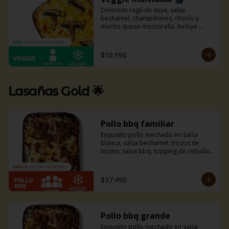
Delicioso ragú de soya, salsa 
bechamel, champiñones, choclo y 
mucho queso mozzarella. Incluye 
pancitos con mantequilla de ajo y 
perejil receta de la casa.
$10.990
Lasañas Gold 🌟
Pollo bbq familiar
Exquisito pollo mechado en salsa 
blanca, salsa bechamel, trozos de 
tocino, salsa bbq, topping de cebolla 
caramelizada y mucho queso 
mozzarella. Si eres amante del tocino y 
la bbq esta combinación es ideal para 
$37.490
ti, te fascinará.
Pollo bbq grande
Exquisito pollo mechado en salsa 