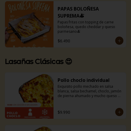
PAPAS BOLOÑESA
SUPREMA🍝
Papas fritas con topping de carne 
boloñesa, quedo cheddar y queso 
parmesano🍝
$6.490
Lasañas Clásicas 😍
Pollo choclo individual
Exquisito pollo mechado en salsa 
blanca, salsa bechamel, choclo, jamón 
de pierna ahumado y mucho queso 
mozzarella. Incluye pancitos con 
mantequilla de ajo y perejil receta de 
la casa.
$9.990