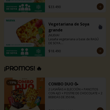
La misma lasaña, el mismo sabor pero 
$33.490
ahora con guiso diferente.

Disponible en todas sus versiones.

NOTA: Puede contener trazas de 
lácteos y soya.
Vegetariana de Soya
grande
¡NUEVA!

Lasaña vegetariana a base de RAGÚ 
DE SOYA.

La misma lasaña, el mismo sabor pero 
$18.490
ahora con guiso diferente.

Disponible en todas sus versiones.

NOTA: Puede contener trazas de 
lácteos y soya.
¡PROMOS! 🔥
-
19
%
COMBO DUO 🥳
2 LASAÑAS A ELECCIÓN + PANCITOS 
CON AJO + POSTRE DE CHOCOLATE + 2 
BEBIDAS DE 350 ML.