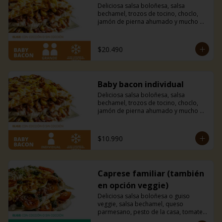
Deliciosa salsa boloñesa, salsa 
bechamel, trozos de tocino, choclo, 
jamón de pierna ahumado y mucho 
queso mozzarella.
$20.490
Baby bacon individual
Deliciosa salsa boloñesa, salsa 
bechamel, trozos de tocino, choclo, 
jamón de pierna ahumado y mucho 
queso mozzarella.
$10.990
Caprese familiar (también
en opción veggie)
Deliciosa salsa boloñesa o guiso 
veggie, salsa bechamel, queso 
parmesano, pesto de la casa, tomates 
cherry y mucho queso mozzarella.