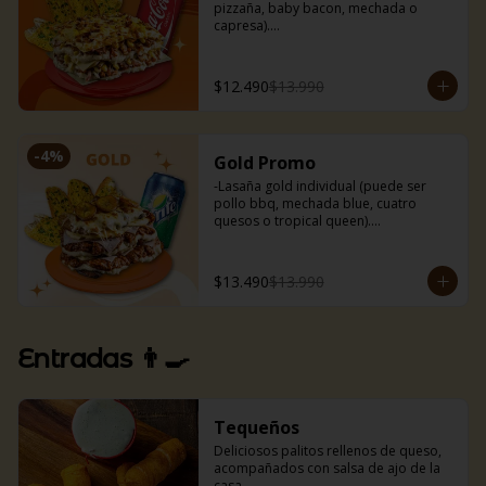
pizzaña, baby bacon, mechada o 
capresa).

-Bebida 350 ml.

-Nuestros deliciosos pancitos de ajo 
(3uds).
$12.490
$13.990
-
4
%
Gold Promo
-Lasaña gold individual (puede ser 
pollo bbq, mechada blue, cuatro 
quesos o tropical queen).

-Bebida 350 ml.

-Nuestros deliciosos pancitos de ajo 
(3uds).
$13.490
$13.990
Entradas 👨‍🍳
Tequeños
Deliciosos palitos rellenos de queso, 
acompañados con salsa de ajo de la 
casa.