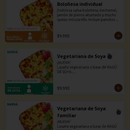
Boloñesa individual
Deliciosa salsa boloñesa, bechamel, 
jamón de pierna ahumado y mucho 
queso mozzarella. Incluye pancitos 
con mantequilla de ajo y perejil receta 
de la casa.
$9.990
Vegetariana de Soya
¡NUEVA!

Lasaña vegetariana a base de RAGÚ 
DE SOYA.

La misma lasaña, el mismo sabor pero 
ahora con guiso diferente.

Disponible en todas sus versiones.

$9.990
NOTA: Puede contener trazas de 
lácteos y soya.
Vegetariana de Soya
familiar
¡NUEVA!

Lasaña vegetariana a base de RAGÚ 