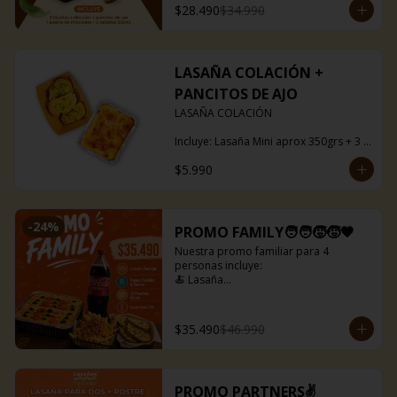
$28.490
$34.990
LASAÑA COLACIÓN +
PANCITOS DE AJO
LASAÑA COLACIÓN

Incluye: Lasaña Mini aprox 350grs + 3 
pancitos ajo

$5.990
Puedes escoger entre boloñesa o ragú 
de soya.
-
24
%
PROMO FAMILY🧑‍🧑‍🧒‍🧒🧡
Nuestra promo familiar para 4 
personas incluye:

🍝 Lasaña

🍟 Papas fritas con queso cheddar y 
tocino

🥤 Bebida de 1,5 litros

$35.490
$46.990
🍞 Pancitos de ajo(12 uds)

Lasañas disponibles para la promo:

🍅Capresse

PROMO PARTNERS✌️
🥓Baby bacon
