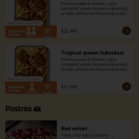
Deliciosa salsa boloñesa , salsa 
bechamel, jamón de pierna ahumado, 
se intercambian las láminas de pasta 
por finas láminas de plátano macho 
frito y mucho queso mozzarella. 
Amarás esta combinación entre dulce 
$22.490
y salado con un toque tropical.
Tropical queen individual
Deliciosa salsa boloñesa , salsa 
bechamel, jamón de pierna ahumado, 
se intercambian las láminas de pasta 
por finas láminas de plátano macho 
frito y mucho queso mozzarella. 
Amarás esta combinación entre dulce 
$11.990
y salado con un toque tropical.
Postres 🍰
Red velvet
Torta color rojizo y textura 