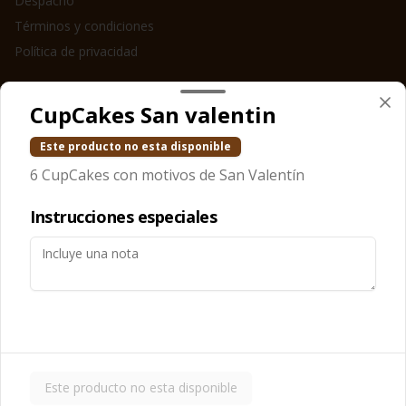
Despacho
Términos y condiciones
Política de privacidad
Redes sociales
CupCakes San valentin
Instagram
Este producto no esta disponible
Facebook
6 CupCakes con motivos de San Valentín
Mi cuenta
Instrucciones especiales
Pedir
LASAÑAPOINTS
Iniciar sesión
Powered by
Este producto no esta disponible