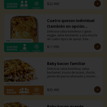
$22.490
Recomendada para 2 personas.
Cuatro quesos individual
(también en opción
veggie)
Deliciosa salsa boloñesa o guiso 
veggie, salsa bechamel, y una mezcla 
de cuatro tipos de queso. Esta 
combinación hará explotar tu paladar.
$11.990
Baby bacon familiar
Deliciosa salsa boloñesa, salsa 
bechamel, trozos de tocino, choclo, 
jamón de pierna ahumado y mucho 
queso mozzarella.
$35.490
Baby bacon grande