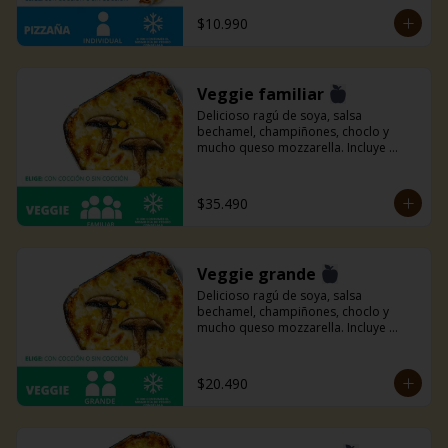
$10.990
Veggie familiar
Delicioso ragú de soya, salsa 
bechamel, champiñones, choclo y 
mucho queso mozzarella. Incluye 
pancitos con mantequilla de ajo y 
perejil receta de la casa.
$35.490
Veggie grande
Delicioso ragú de soya, salsa 
bechamel, champiñones, choclo y 
mucho queso mozzarella. Incluye 
pancitos con mantequilla de ajo y 
perejil receta de la casa.
$20.490