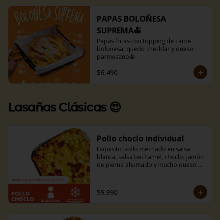
PAPAS BOLOÑESA
SUPREMA🍝
Papas fritas con topping de carne 
boloñesa, quedo cheddar y queso 
parmesano🍝
$6.490
Lasañas Clásicas 😍
Pollo choclo individual
Exquisito pollo mechado en salsa 
blanca, salsa bechamel, choclo, jamón 
de pierna ahumado y mucho queso 
mozzarella. Incluye pancitos con 
mantequilla de ajo y perejil receta de 
la casa.
$9.990