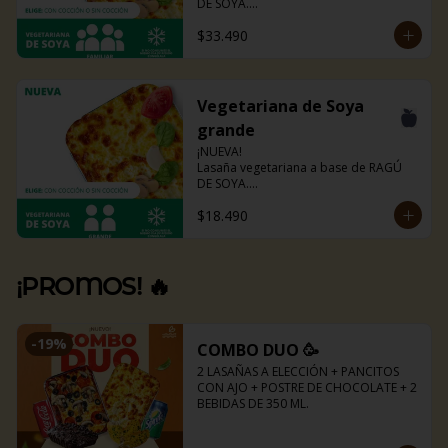
DE SOYA.

La misma lasaña, el mismo sabor pero 
$33.490
ahora con guiso diferente.

Disponible en todas sus versiones.

NOTA: Puede contener trazas de 
lácteos y soya.
Vegetariana de Soya
grande
¡NUEVA!

Lasaña vegetariana a base de RAGÚ 
DE SOYA.

La misma lasaña, el mismo sabor pero 
$18.490
ahora con guiso diferente.

Disponible en todas sus versiones.

NOTA: Puede contener trazas de 
lácteos y soya.
¡PROMOS! 🔥
-
19
%
COMBO DUO 🥳
2 LASAÑAS A ELECCIÓN + PANCITOS 
CON AJO + POSTRE DE CHOCOLATE + 2 
BEBIDAS DE 350 ML.