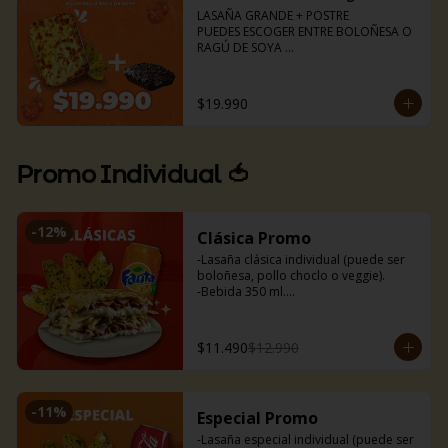
🍝Boloñesa

LASAÑA GRANDE + POSTRE 

🌱Ragú de soya
PUEDES ESCOGER ENTRE BOLOÑESA O 
RAGÚ DE SOYA 

Lasaña para dos (aprox 1kg)

Torta de chocolate 

Pancitos de ajo (6uds)
$19.990
Promo Individual 🍅
-
12
%
Clásica Promo
-Lasaña clásica individual (puede ser 
boloñesa, pollo choclo o veggie).

-Bebida 350 ml.

-Nuestros deliciosos pancitos de ajo 
(3uds).
$11.490
$12.990
-
11
%
Especial Promo
-Lasaña especial individual (puede ser 