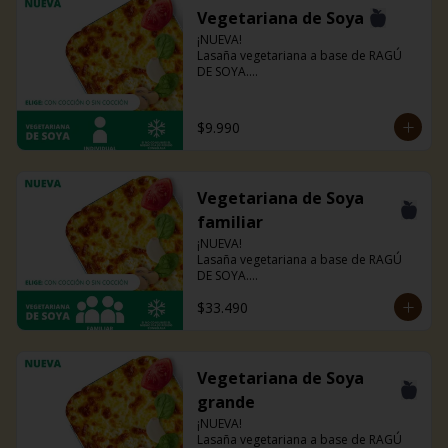
Vegetariana de Soya
¡NUEVA!

Lasaña vegetariana a base de RAGÚ 
DE SOYA.

La misma lasaña, el mismo sabor pero 
ahora con guiso diferente.

Disponible en todas sus versiones.

$9.990
NOTA: Puede contener trazas de 
lácteos y soya.
Vegetariana de Soya
familiar
¡NUEVA!

Lasaña vegetariana a base de RAGÚ 
DE SOYA.

La misma lasaña, el mismo sabor pero 
$33.490
ahora con guiso diferente.

Disponible en todas sus versiones.

NOTA: Puede contener trazas de 
lácteos y soya.
Vegetariana de Soya
grande
¡NUEVA!

Lasaña vegetariana a base de RAGÚ 