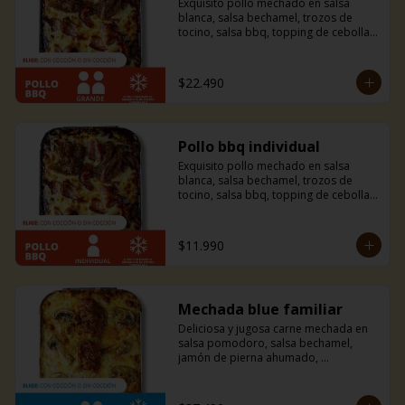
Exquisito pollo mechado en salsa 
blanca, salsa bechamel, trozos de 
tocino, salsa bbq, topping de cebolla 
caramelizada y mucho queso 
mozzarella. Si eres amante del tocino y 
la bbq esta combinación es ideal para 
$22.490
ti, te fascinará.
Pollo bbq individual
Exquisito pollo mechado en salsa 
blanca, salsa bechamel, trozos de 
tocino, salsa bbq, topping de cebolla 
caramelizada y mucho queso 
mozzarella. Si eres amante del tocino y 
la bbq esta combinación es ideal para 
$11.990
ti, te fascinará.
Mechada blue familiar
Deliciosa y jugosa carne mechada en 
salsa pomodoro, salsa bechamel, 
jamón de pierna ahumado, 
champiñones, y una mezcla de queso 
azul, parmesano y mozzarella. Un 
sabor sutil y único que solo esta 