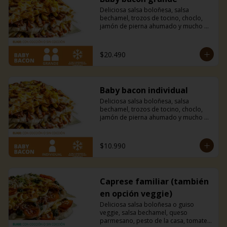
Deliciosa salsa boloñesa, salsa 
bechamel, trozos de tocino, choclo, 
jamón de pierna ahumado y mucho 
queso mozzarella.
$20.490
Baby bacon individual
Deliciosa salsa boloñesa, salsa 
bechamel, trozos de tocino, choclo, 
jamón de pierna ahumado y mucho 
queso mozzarella.
$10.990
Caprese familiar (también
en opción veggie)
Deliciosa salsa boloñesa o guiso 
veggie, salsa bechamel, queso 
parmesano, pesto de la casa, tomates 