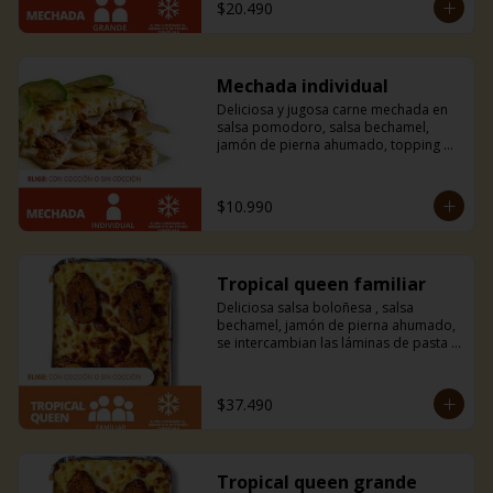
$20.490
Mechada individual
Deliciosa y jugosa carne mechada en 
salsa pomodoro, salsa bechamel, 
jamón de pierna ahumado, topping de 
tiras de palta y mucho queso 
mozzarella.
$10.990
Tropical queen familiar
Deliciosa salsa boloñesa , salsa 
bechamel, jamón de pierna ahumado, 
se intercambian las láminas de pasta 
por finas láminas de plátano macho 
frito y mucho queso mozzarella. 
Amarás esta combinación entre dulce 
$37.490
y salado con un toque tropical.
Tropical queen grande