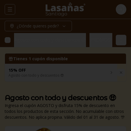
Abrir menu de navegación
Logi
¿Dónde quieres pedir?
Agosto con todo y descuentos 🤑
¡PROMOS! 🔥
Prom
Tienes
1
cupón disponible
15% OFF
Agosto con todo y descuentos 😎
Agosto con todo y descuentos 🤑
Ingresa el cupón AGOSTO y disfruta 15% de descuento en
todos los productos de esta sección. No acumulable con otros
descuentos. No aplica propina. Válido del 01 al 31 de agosto. 🎊