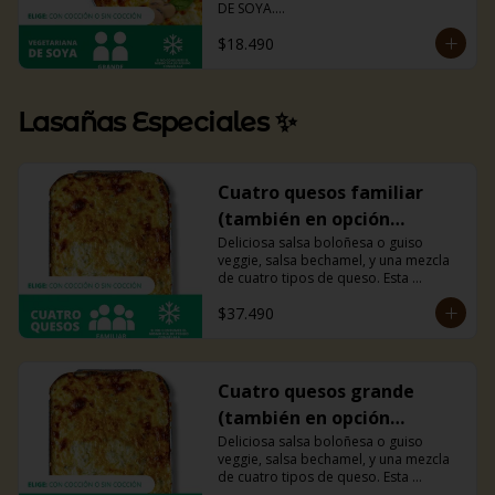
DE SOYA.

La misma lasaña, el mismo sabor pero 
$18.490
ahora con guiso diferente.

Disponible en todas sus versiones.

NOTA: Puede contener trazas de 
lácteos y soya.
Lasañas Especiales ✨
Cuatro quesos familiar
(también en opción
veggie)
Deliciosa salsa boloñesa o guiso 
veggie, salsa bechamel, y una mezcla 
de cuatro tipos de queso. Esta 
combinación hará explotar tu paladar. 
$37.490
Recomendada para 4 personas.
Cuatro quesos grande
(también en opción
veggie)
Deliciosa salsa boloñesa o guiso 
veggie, salsa bechamel, y una mezcla 
de cuatro tipos de queso. Esta 
combinación hará explotar tu paladar. 