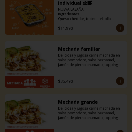
individual 🧀🥓
NUEVA LASAÑA!!

Ingredientes

Queso cheddar, tocino, cebolla 
caramelizada, queso mozarella, salsa 
$11.990
blanca, salsa boloñesa 🤤

Incluye pancitos de ajo
Mechada familiar
Deliciosa y jugosa carne mechada en 
salsa pomodoro, salsa bechamel, 
jamón de pierna ahumado, topping de 
tiras de palta y mucho queso 
mozzarella.
$35.490
Mechada grande
Deliciosa y jugosa carne mechada en 
salsa pomodoro, salsa bechamel, 
jamón de pierna ahumado, topping de 
tiras de palta y mucho queso 
mozzarella.