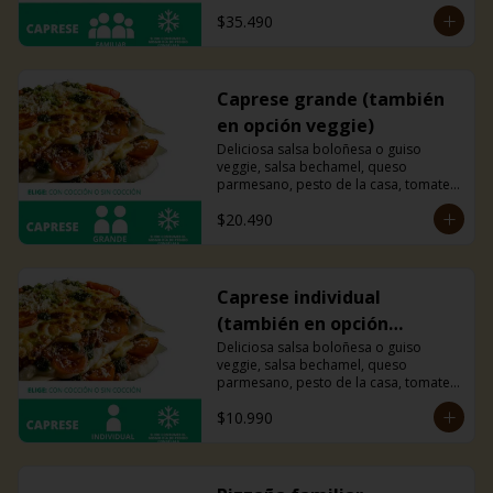
cherry y mucho queso mozzarella.
$35.490
Caprese grande (también
en opción veggie)
Deliciosa salsa boloñesa o guiso 
veggie, salsa bechamel, queso 
parmesano, pesto de la casa, tomates 
cherry y mucho queso mozzarella.
$20.490
Caprese individual
(también en opción
veggie)
Deliciosa salsa boloñesa o guiso 
veggie, salsa bechamel, queso 
parmesano, pesto de la casa, tomates 
cherry y mucho queso mozzarella.
$10.990