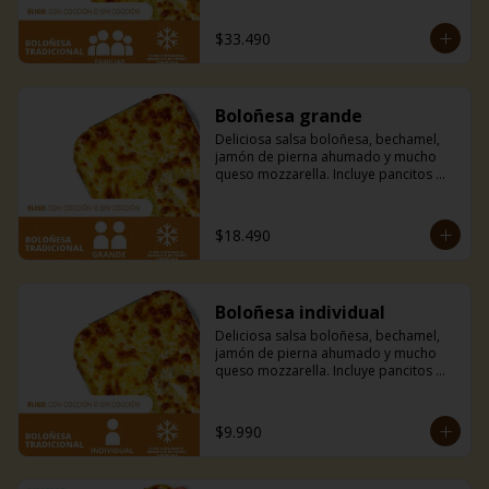
de la casa.
$33.490
Boloñesa grande
Deliciosa salsa boloñesa, bechamel, 
jamón de pierna ahumado y mucho 
queso mozzarella. Incluye pancitos 
con mantequilla de ajo y perejil receta 
de la casa.
$18.490
Boloñesa individual
Deliciosa salsa boloñesa, bechamel, 
jamón de pierna ahumado y mucho 
queso mozzarella. Incluye pancitos 
con mantequilla de ajo y perejil receta 
de la casa.
$9.990