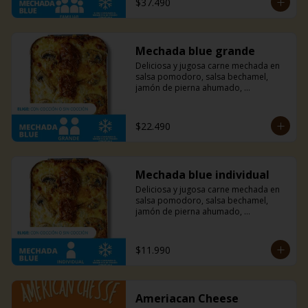
$37.490
combinación puede ofrecerte.
Mechada blue grande
Deliciosa y jugosa carne mechada en 
salsa pomodoro, salsa bechamel, 
jamón de pierna ahumado, 
champiñones, y una mezcla de queso 
azul, parmesano y mozzarella. Un 
sabor sutil y único que solo esta 
$22.490
combinación puede ofrecerte.
Mechada blue individual
Deliciosa y jugosa carne mechada en 
salsa pomodoro, salsa bechamel, 
jamón de pierna ahumado, 
champiñones, y una mezcla de queso 
azul, parmesano y mozzarella. Un 
sabor sutil y único que solo esta 
$11.990
combinación puede ofrecerte.
Ameriacan Cheese