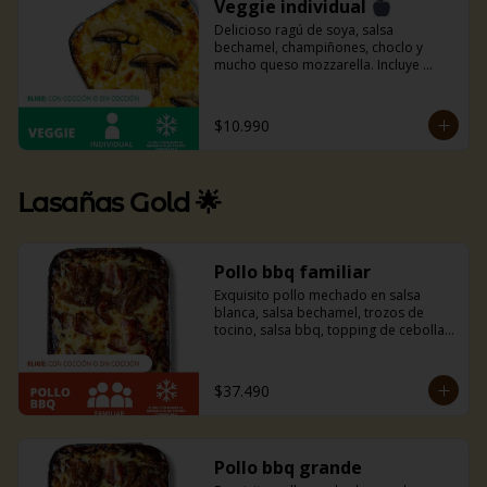
Veggie individual
Delicioso ragú de soya, salsa 
bechamel, champiñones, choclo y 
mucho queso mozzarella. Incluye 
pancitos con mantequilla de ajo y 
perejil receta de la casa.
$10.990
Lasañas Gold 🌟
Pollo bbq familiar
Exquisito pollo mechado en salsa 
blanca, salsa bechamel, trozos de 
tocino, salsa bbq, topping de cebolla 
caramelizada y mucho queso 
mozzarella. Si eres amante del tocino y 
la bbq esta combinación es ideal para 
$37.490
ti, te fascinará.
Pollo bbq grande