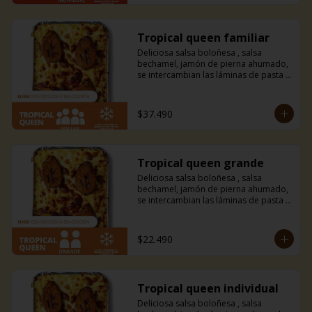
Tropical queen familiar
Deliciosa salsa boloñesa , salsa 
bechamel, jamón de pierna ahumado, 
se intercambian las láminas de pasta 
por finas láminas de plátano macho 
frito y mucho queso mozzarella. 
Amarás esta combinación entre dulce 
$37.490
y salado con un toque tropical.
Tropical queen grande
Deliciosa salsa boloñesa , salsa 
bechamel, jamón de pierna ahumado, 
se intercambian las láminas de pasta 
por finas láminas de plátano macho 
frito y mucho queso mozzarella. 
Amarás esta combinación entre dulce 
$22.490
y salado con un toque tropical.
Tropical queen individual
Deliciosa salsa boloñesa , salsa 