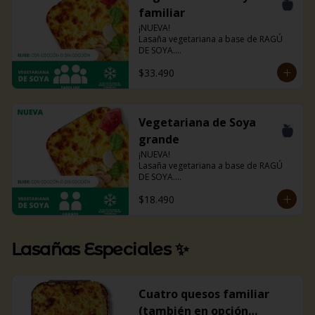
familiar
¡NUEVA!

Lasaña vegetariana a base de RAGÚ 
DE SOYA.

La misma lasaña, el mismo sabor pero 
$33.490
ahora con guiso diferente.

Disponible en todas sus versiones.

NOTA: Puede contener trazas de 
lácteos y soya.
Vegetariana de Soya
grande
¡NUEVA!

Lasaña vegetariana a base de RAGÚ 
DE SOYA.

La misma lasaña, el mismo sabor pero 
$18.490
ahora con guiso diferente.

Disponible en todas sus versiones.

NOTA: Puede contener trazas de 
lácteos y soya.
Lasañas Especiales ✨
Cuatro quesos familiar
(también en opción