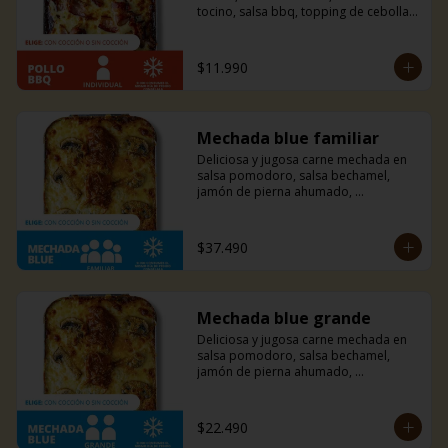
tocino, salsa bbq, topping de cebolla 
caramelizada y mucho queso 
mozzarella. Si eres amante del tocino y 
la bbq esta combinación es ideal para 
$11.990
ti, te fascinará.
Mechada blue familiar
Deliciosa y jugosa carne mechada en 
salsa pomodoro, salsa bechamel, 
jamón de pierna ahumado, 
champiñones, y una mezcla de queso 
azul, parmesano y mozzarella. Un 
sabor sutil y único que solo esta 
$37.490
combinación puede ofrecerte.
Mechada blue grande
Deliciosa y jugosa carne mechada en 
salsa pomodoro, salsa bechamel, 
jamón de pierna ahumado, 
champiñones, y una mezcla de queso 
azul, parmesano y mozzarella. Un 
sabor sutil y único que solo esta 
$22.490
combinación puede ofrecerte.