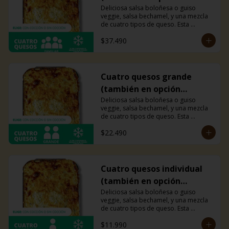
veggie)
Deliciosa salsa boloñesa o guiso 
veggie, salsa bechamel, y una mezcla 
de cuatro tipos de queso. Esta 
combinación hará explotar tu paladar. 
$37.490
Recomendada para 4 personas.
Cuatro quesos grande
(también en opción
veggie)
Deliciosa salsa boloñesa o guiso 
veggie, salsa bechamel, y una mezcla 
de cuatro tipos de queso. Esta 
combinación hará explotar tu paladar. 
$22.490
Recomendada para 2 personas.
Cuatro quesos individual
(también en opción
veggie)
Deliciosa salsa boloñesa o guiso 
veggie, salsa bechamel, y una mezcla 
de cuatro tipos de queso. Esta 
combinación hará explotar tu paladar.
$11.990