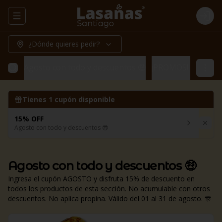
Abrir menu de navegación
Logi
¿Dónde quieres pedir?
Agosto con todo y descuentos 🤑
¡PROMOS! 🔥
Prom
Tienes
1
cupón disponible
15% OFF
Agosto con todo y descuentos 😎
Agosto con todo y descuentos 🤑
Ingresa el cupón AGOSTO y disfruta 15% de descuento en
todos los productos de esta sección. No acumulable con otros
descuentos. No aplica propina. Válido del 01 al 31 de agosto. 🎊