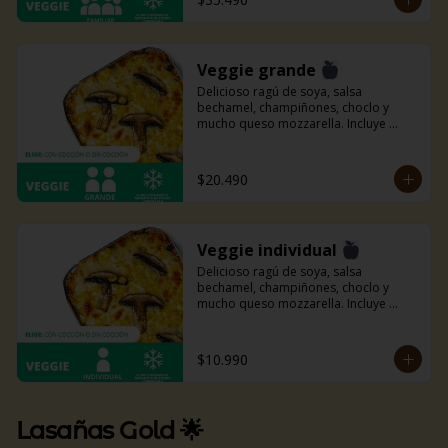
Veggie grande
Delicioso ragú de soya, salsa 
bechamel, champiñones, choclo y 
mucho queso mozzarella. Incluye 
pancitos con mantequilla de ajo y 
perejil receta de la casa.
$20.490
Veggie individual
Delicioso ragú de soya, salsa 
bechamel, champiñones, choclo y 
mucho queso mozzarella. Incluye 
pancitos con mantequilla de ajo y 
perejil receta de la casa.
$10.990
Lasañas Gold 🌟