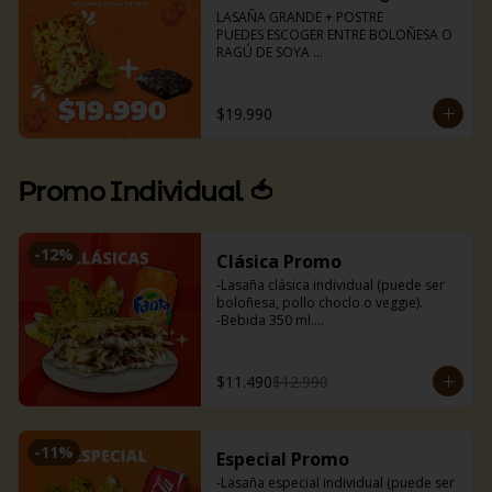
🍝Boloñesa

LASAÑA GRANDE + POSTRE 

🌱Ragú de soya
PUEDES ESCOGER ENTRE BOLOÑESA O 
RAGÚ DE SOYA 

Lasaña para dos (aprox 1kg)

Torta de chocolate 

Pancitos de ajo (6uds)
$19.990
Promo Individual 🍅
-
12
%
Clásica Promo
-Lasaña clásica individual (puede ser 
boloñesa, pollo choclo o veggie).

-Bebida 350 ml.

-Nuestros deliciosos pancitos de ajo 
(3uds).
$11.490
$12.990
-
11
%
Especial Promo
-Lasaña especial individual (puede ser 