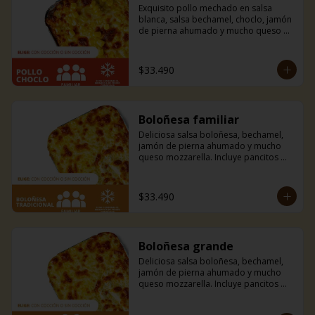
Exquisito pollo mechado en salsa 
blanca, salsa bechamel, choclo, jamón 
de pierna ahumado y mucho queso 
mozzarella. Incluye pancitos con 
mantequilla de ajo y perejil receta de 
la casa.
$33.490
Boloñesa familiar
Deliciosa salsa boloñesa, bechamel, 
jamón de pierna ahumado y mucho 
queso mozzarella. Incluye pancitos 
con mantequilla de ajo y perejil receta 
de la casa.
$33.490
Boloñesa grande
Deliciosa salsa boloñesa, bechamel, 
jamón de pierna ahumado y mucho 
queso mozzarella. Incluye pancitos 
con mantequilla de ajo y perejil receta 
de la casa.