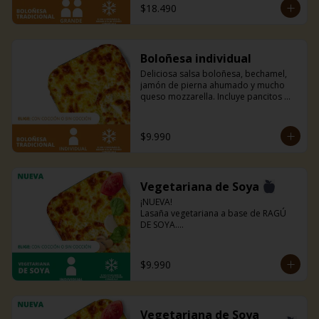
$18.490
Boloñesa individual
Deliciosa salsa boloñesa, bechamel, 
jamón de pierna ahumado y mucho 
queso mozzarella. Incluye pancitos 
con mantequilla de ajo y perejil receta 
de la casa.
$9.990
Vegetariana de Soya
¡NUEVA!

Lasaña vegetariana a base de RAGÚ 
DE SOYA.

La misma lasaña, el mismo sabor pero 
ahora con guiso diferente.

Disponible en todas sus versiones.

$9.990
NOTA: Puede contener trazas de 
lácteos y soya.
Vegetariana de Soya