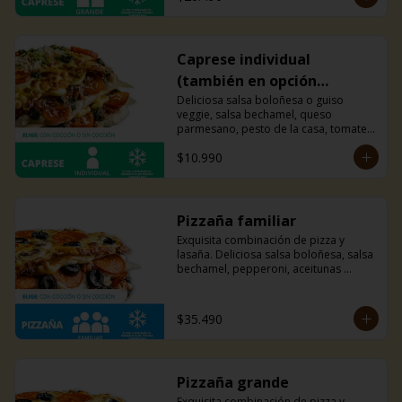
Caprese individual
(también en opción
veggie)
Deliciosa salsa boloñesa o guiso 
veggie, salsa bechamel, queso 
parmesano, pesto de la casa, tomates 
cherry y mucho queso mozzarella.
$10.990
Pizzaña familiar
Exquisita combinación de pizza y 
lasaña. Deliciosa salsa boloñesa, salsa 
bechamel, pepperoni, aceitunas 
negras, champiñones y mucho queso 
mozzarella.
$35.490
Pizzaña grande
Exquisita combinación de pizza y 