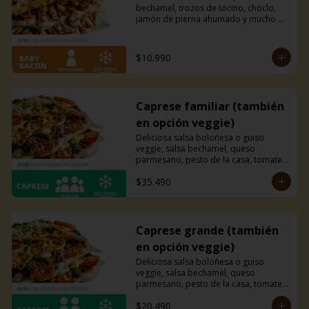
bechamel, trozos de tocino, choclo, 
jamón de pierna ahumado y mucho 
queso mozzarella.
$10.990
Caprese familiar (también
en opción veggie)
Deliciosa salsa boloñesa o guiso 
veggie, salsa bechamel, queso 
parmesano, pesto de la casa, tomates 
cherry y mucho queso mozzarella.
$35.490
Caprese grande (también
en opción veggie)
Deliciosa salsa boloñesa o guiso 
veggie, salsa bechamel, queso 
parmesano, pesto de la casa, tomates 
cherry y mucho queso mozzarella.
$20.490