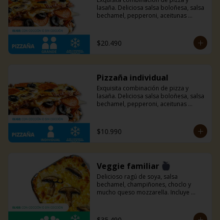
lasaña. Deliciosa salsa boloñesa, salsa 
bechamel, pepperoni, aceitunas 
negras, champiñones y mucho queso 
mozzarella.
$20.490
Pizzaña individual
Exquisita combinación de pizza y 
lasaña. Deliciosa salsa boloñesa, salsa 
bechamel, pepperoni, aceitunas 
negras, champiñones y mucho queso 
mozzarella.
$10.990
Veggie familiar
Delicioso ragú de soya, salsa 
bechamel, champiñones, choclo y 
mucho queso mozzarella. Incluye 
pancitos con mantequilla de ajo y 
perejil receta de la casa.
$35.490