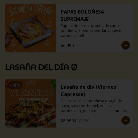
PAPAS BOLOÑESA
SUPREMA🍝
Papas fritas con topping de carne 
boloñesa, quedo cheddar y queso 
parmesano🍝
$6.490
LASAÑA DEL DÍA ⏰
-
18
%
Lasaña de día (Viernes
Capresse)
Deliciosa salsa boloñesa o ragú de 
soya, salsa bechamel, queso 
parmesano, pesto de la casa, tomates 
cherry. y mucho queso mozzarella.

$8.990
$10.990
Incluye pancitos con mantequilla de 
ajo y perejil.