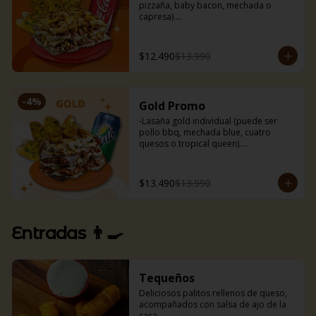
pizzaña, baby bacon, mechada o 
capresa).

-Bebida 350 ml.

-Nuestros deliciosos pancitos de ajo 
(3uds).
$12.490
$13.990
-
4
%
Gold Promo
-Lasaña gold individual (puede ser 
pollo bbq, mechada blue, cuatro 
quesos o tropical queen).

-Bebida 350 ml.

-Nuestros deliciosos pancitos de ajo 
(3uds).
$13.490
$13.990
Entradas 👨‍🍳
Tequeños
Deliciosos palitos rellenos de queso, 
acompañados con salsa de ajo de la 
casa.