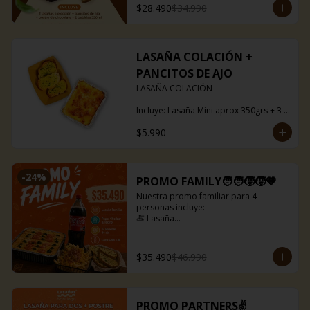
$28.490
$34.990
LASAÑA COLACIÓN +
PANCITOS DE AJO
LASAÑA COLACIÓN

Incluye: Lasaña Mini aprox 350grs + 3 
pancitos ajo

$5.990
Puedes escoger entre boloñesa o ragú 
de soya.
-
24
%
PROMO FAMILY🧑‍🧑‍🧒‍🧒🧡
Nuestra promo familiar para 4 
personas incluye:

🍝 Lasaña

🍟 Papas fritas con queso cheddar y 
tocino

🥤 Bebida de 1,5 litros

$35.490
$46.990
🍞 Pancitos de ajo(12 uds)

Lasañas disponibles para la promo:

🍅Capresse

PROMO PARTNERS✌️
🥓Baby bacon
