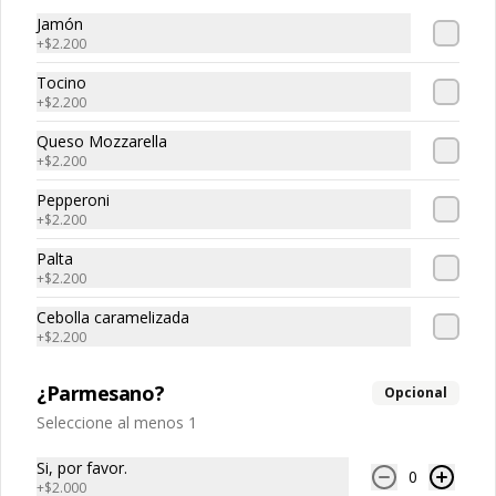
Jamón
$3.200
+
$2.200
Tocino
+
$2.200
Jugo jumex mango
Jugo de mango
Queso Mozzarella
+
$2.200
Pepperoni
+
$2.200
$1.800
Palta
+
$2.200
Lata
Cebolla caramelizada
Variedades.
+
$2.200
¿Parmesano?
Opcional
Seleccione al menos 1
$2.000
Si, por favor.
0
+
$2.000