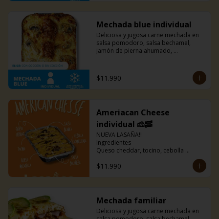
Mechada blue individual
Deliciosa y jugosa carne mechada en 
salsa pomodoro, salsa bechamel, 
jamón de pierna ahumado, 
champiñones, y una mezcla de queso 
azul, parmesano y mozzarella. Un 
sabor sutil y único que solo esta 
$11.990
combinación puede ofrecerte.
Ameriacan Cheese
individual 🧀🥓
NUEVA LASAÑA!!

Ingredientes

Queso cheddar, tocino, cebolla 
caramelizada, queso mozarella, salsa 
$11.990
blanca, salsa boloñesa 🤤

Incluye pancitos de ajo
Mechada familiar
Deliciosa y jugosa carne mechada en 
salsa pomodoro, salsa bechamel, 