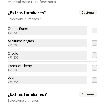
es ideal para ti, te fascinará.
¿Extras familiares?
$6.490
Opcional
Seleccione al menos 1
Bebidas 🥤
Champiñones
+
$1.800
Aceitunas negras
Agua
+
$1.800
Variedades.
Choclo
+
$1.800
Tomates cherry
$1.800
+
$1.800
Pesto
+
$1.800
Botella 1.5 lts
Variedades.
¿Extras familiares ?
Opcional
Seleccione al menos 1