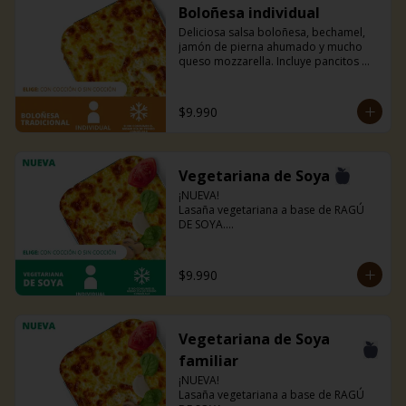
Boloñesa individual
Deliciosa salsa boloñesa, bechamel, 
jamón de pierna ahumado y mucho 
queso mozzarella. Incluye pancitos 
con mantequilla de ajo y perejil receta 
de la casa.
$9.990
Vegetariana de Soya
¡NUEVA!

Lasaña vegetariana a base de RAGÚ 
DE SOYA.

La misma lasaña, el mismo sabor pero 
ahora con guiso diferente.

Disponible en todas sus versiones.

$9.990
NOTA: Puede contener trazas de 
lácteos y soya.
Vegetariana de Soya
familiar
¡NUEVA!

Lasaña vegetariana a base de RAGÚ 