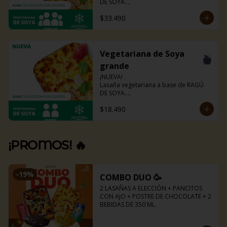
DE SOYA.

La misma lasaña, el mismo sabor pero 
$33.490
ahora con guiso diferente.

Disponible en todas sus versiones.

NOTA: Puede contener trazas de 
lácteos y soya.
Vegetariana de Soya
grande
¡NUEVA!

Lasaña vegetariana a base de RAGÚ 
DE SOYA.

La misma lasaña, el mismo sabor pero 
$18.490
ahora con guiso diferente.

Disponible en todas sus versiones.

NOTA: Puede contener trazas de 
lácteos y soya.
¡PROMOS! 🔥
-
19
%
COMBO DUO 🥳
2 LASAÑAS A ELECCIÓN + PANCITOS 
CON AJO + POSTRE DE CHOCOLATE + 2 
BEBIDAS DE 350 ML.