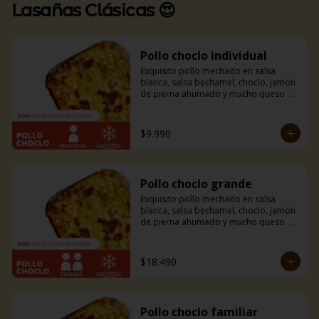
Lasañas Clásicas 😍
Pollo choclo individual
Exquisito pollo mechado en salsa 
blanca, salsa bechamel, choclo, jamón 
de pierna ahumado y mucho queso 
mozzarella. Incluye pancitos con 
mantequilla de ajo y perejil receta de 
la casa.
$9.990
Pollo choclo grande
Exquisito pollo mechado en salsa 
blanca, salsa bechamel, choclo, jamón 
de pierna ahumado y mucho queso 
mozzarella. Incluye pancitos con 
mantequilla de ajo y perejil receta de 
la casa.
$18.490
Pollo choclo familiar