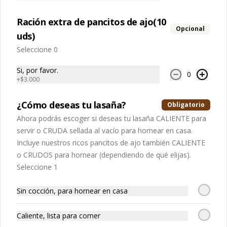
Ración extra de pancitos de ajo(10
Opcional
uds)
Seleccione 0
Si, por favor.
0
+
$3.000
Conócenos
¿Cómo deseas tu lasaña?
Obligatorio
Ahora podrás escoger si deseas tu lasaña CALIENTE para
Despacho
servir o CRUDA sellada al vacío para hornear en casa.
Términos y condiciones
Incluye nuestros ricos pancitos de ajo también CALIENTE
Política de privacidad
o CRUDOS para hornear (dependiendo de qué elijas).
Seleccione 1
Redes sociales
Sin cocción, para hornear en casa
Instagram
Facebook
Caliente, lista para comer