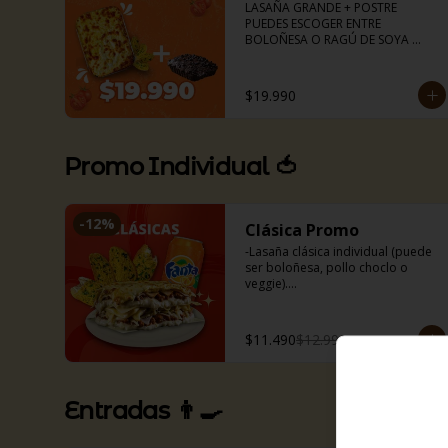
LASAÑA GRANDE + POSTRE 

PUEDES ESCOGER ENTRE 
BOLOÑESA O RAGÚ DE SOYA 

Lasaña para dos (aprox 1kg)

Torta de chocolate 

Pancitos de ajo (6uds)
$19.990
Promo Individual 🍅
-
12
%
Clásica Promo
-Lasaña clásica individual (puede 
ser boloñesa, pollo choclo o 
veggie).

-Bebida 350 ml.

-Nuestros deliciosos pancitos de 
ajo (3uds).
$11.490
$12.990
Entradas 👨‍🍳