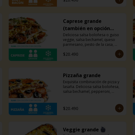
Caprese grande
(también en opción
veggie)
Deliciosa salsa boloñesa o guiso 
veggie, salsa bechamel, queso 
parmesano, pesto de la casa, 
tomates cherry y mucho queso 
$20.490
mozzarella.
Pizzaña grande
Exquisita combinación de pizza y 
lasaña. Deliciosa salsa boloñesa, 
salsa bechamel, pepperoni, 
aceitunas negras, champiñones y 
mucho queso mozzarella.
$20.490
Veggie grande