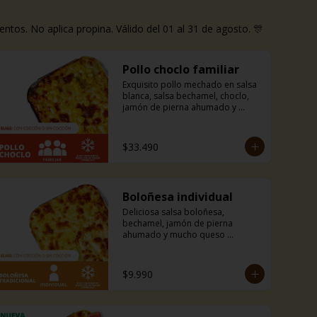
os. No aplica propina. Válido del 01 al 31 de agosto. 🎊
Pollo choclo familiar
Exquisito pollo mechado en salsa 
blanca, salsa bechamel, choclo, 
jamón de pierna ahumado y 
mucho queso mozzarella. Incluye 
pancitos con mantequilla de ajo y 
perejil receta de la casa.
$33.490
Boloñesa individual
Deliciosa salsa boloñesa, 
bechamel, jamón de pierna 
ahumado y mucho queso 
mozzarella. Incluye pancitos con 
mantequilla de ajo y perejil receta 
de la casa.
$9.990