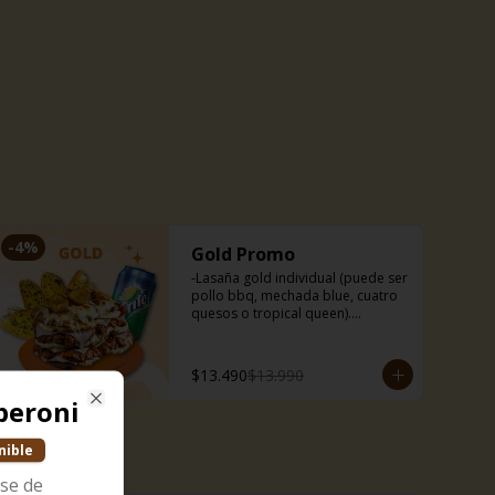
🍅Capresse

🥓Baby bacon

🍝Boloñesa

🌱Ragú de soya
-
4
%
Gold Promo
-Lasaña gold individual (puede ser 
pollo bbq, mechada blue, cuatro 
quesos o tropical queen).

-Bebida 350 ml.

-Nuestros deliciosos pancitos de 
ajo (3uds).
$13.490
$13.990
peroni
Close
nible
ase de