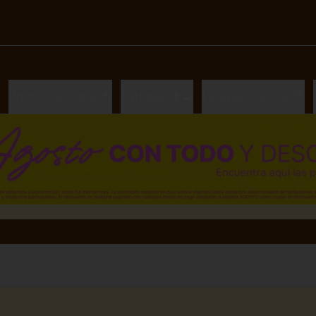
Promo Individual 🍅
Entradas 👨‍🍳
Lasañas Clásicas 😍