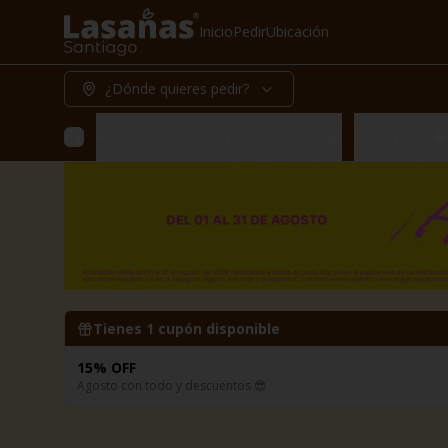
Inicio
Pedir
Ubicación
¿Dónde quieres pedir?
Agosto con todo y descuentos 🤑
¡PROMOS! 🔥
Tienes
1
cupón disponible
15% OFF
Agosto con todo y descuentos 😎