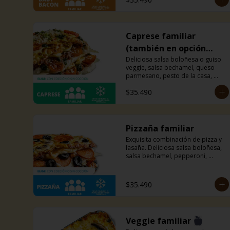
Caprese familiar
(también en opción
veggie)
Deliciosa salsa boloñesa o guiso 
veggie, salsa bechamel, queso 
parmesano, pesto de la casa, 
tomates cherry y mucho queso 
$35.490
mozzarella.
Pizzaña familiar
Exquisita combinación de pizza y 
lasaña. Deliciosa salsa boloñesa, 
salsa bechamel, pepperoni, 
aceitunas negras, champiñones y 
mucho queso mozzarella.
$35.490
Veggie familiar