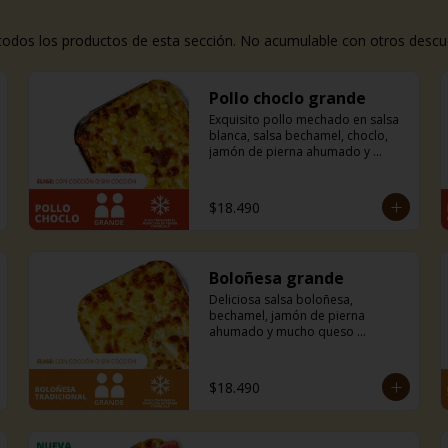
dos los productos de esta sección. No acumulable con otros descuent
Pollo choclo grande
Exquisito pollo mechado en salsa 
blanca, salsa bechamel, choclo, 
jamón de pierna ahumado y 
mucho queso mozzarella. Incluye 
pancitos con mantequilla de ajo y 
perejil receta de la casa.
$18.490
Boloñesa grande
Deliciosa salsa boloñesa, 
bechamel, jamón de pierna 
ahumado y mucho queso 
mozzarella. Incluye pancitos con 
mantequilla de ajo y perejil receta 
de la casa.
$18.490