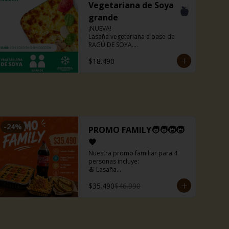
Vegetariana de Soya
grande
¡NUEVA!

Lasaña vegetariana a base de 
RAGÚ DE SOYA.

La misma lasaña, el mismo sabor 
$18.490
pero ahora con guiso diferente.

Disponible en todas sus versiones.

NOTA: Puede contener trazas de 
lácteos y soya.
-
24
%
PROMO FAMILY🧑‍🧑‍🧒‍🧒
🧡
Nuestra promo familiar para 4 
personas incluye:

🍝 Lasaña

🍟 Papas fritas con queso cheddar 
$35.490
$46.990
y tocino

🥤 Bebida de 1,5 litros

🍞 Pancitos de ajo(12 uds)

Lasañas disponibles para la 
promo:
