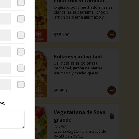
Pollo choclo familiar
Exquisito pollo mechado en salsa 
blanca, salsa bechamel, choclo, 
jamón de pierna ahumado y 
mucho queso mozzarella. Incluye 
pancitos con mantequilla de ajo y 
perejil receta de la casa.
$33.490
Boloñesa individual
Deliciosa salsa boloñesa, 
bechamel, jamón de pierna 
ahumado y mucho queso 
mozzarella. Incluye pancitos con 
mantequilla de ajo y perejil receta 
de la casa.
$9.990
es
Vegetariana de Soya
grande
¡NUEVA!

Lasaña vegetariana a base de 
RAGÚ DE SOYA.
