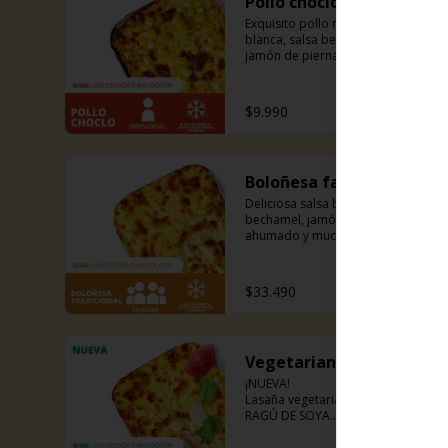
Pollo choclo individual
Exquisito pollo mechado en salsa 
blanca, salsa bechamel, choclo, 
jamón de pierna ahumado y 
mucho queso mozzarella. Incluye 
pancitos con mantequilla de ajo y 
perejil receta de la casa.
$9.990
Boloñesa familiar
Deliciosa salsa boloñesa, 
bechamel, jamón de pierna 
ahumado y mucho queso 
mozzarella. Incluye pancitos con 
mantequilla de ajo y perejil receta 
de la casa.
$33.490
Vegetariana de Soya
¡NUEVA!

Lasaña vegetariana a base de 
RAGÚ DE SOYA.

La misma lasaña, el mismo sabor 
pero ahora con guiso diferente.
