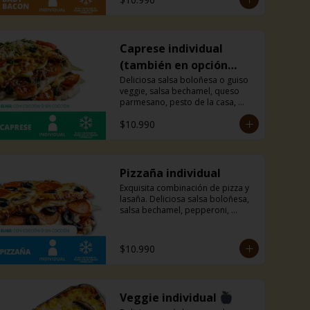
Caprese individual
(también en opción
veggie)
Deliciosa salsa boloñesa o guiso 
veggie, salsa bechamel, queso 
parmesano, pesto de la casa, 
tomates cherry y mucho queso 
$10.990
mozzarella.
Pizzaña individual
Exquisita combinación de pizza y 
lasaña. Deliciosa salsa boloñesa, 
salsa bechamel, pepperoni, 
aceitunas negras, champiñones y 
mucho queso mozzarella.
$10.990
Veggie individual