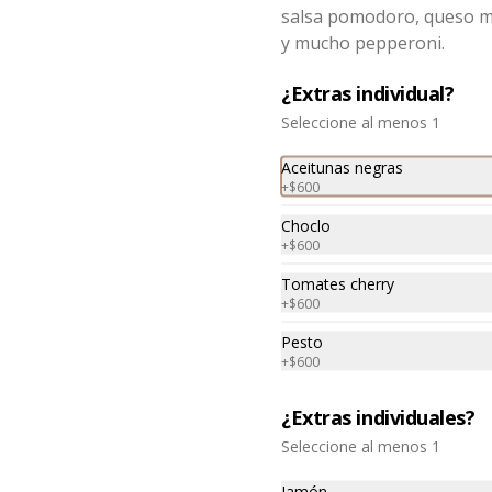
salsa pomodoro, queso m
Pancitos de ajo
y mucho pepperoni.
Ración de exquisitos pancitos con 
mantequilla de ajo y perejil. 
Nuestra receta de la casa (10 
¿Extras individual?
unidades)
Seleccione al menos 1
Aceitunas negras
+
$600
Choclo
+
$600
Tomates cherry
+
$600
Pesto
+
$600
¿Extras individuales?
Seleccione al menos 1
Jamón