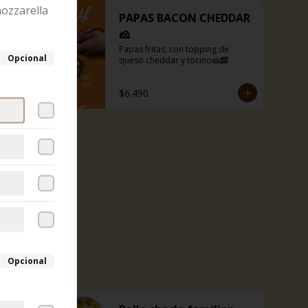
ozzarella
PAPAS BACON CHEDDAR
🧀
Papas fritas, con topping de 
Opcional
queso cheddar y tocino🧀🥓
$6.490
Opcional