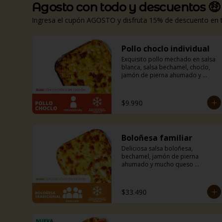
Agosto con todo y descuentos 🤑
Ingresa el cupón AGOSTO y disfruta 15% de descuento en to
Pollo choclo individual
Exquisito pollo mechado en salsa 
blanca, salsa bechamel, choclo, 
jamón de pierna ahumado y 
mucho queso mozzarella. Incluye 
pancitos con mantequilla de ajo y 
perejil receta de la casa.
$9.990
Boloñesa familiar
Deliciosa salsa boloñesa, 
bechamel, jamón de pierna 
ahumado y mucho queso 
mozzarella. Incluye pancitos con 
mantequilla de ajo y perejil receta 
de la casa.
$33.490