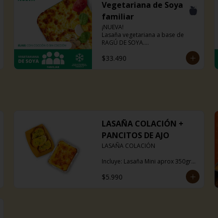
Vegetariana de Soya
familiar
¡NUEVA!

Lasaña vegetariana a base de 
RAGÚ DE SOYA.

La misma lasaña, el mismo sabor 
$33.490
pero ahora con guiso diferente.

Disponible en todas sus versiones.

NOTA: Puede contener trazas de 
lácteos y soya.
LASAÑA COLACIÓN +
PANCITOS DE AJO
LASAÑA COLACIÓN

Incluye: Lasaña Mini aprox 350grs 
+ 3 pancitos ajo

$5.990
Puedes escoger entre boloñesa o 
ragú de soya.