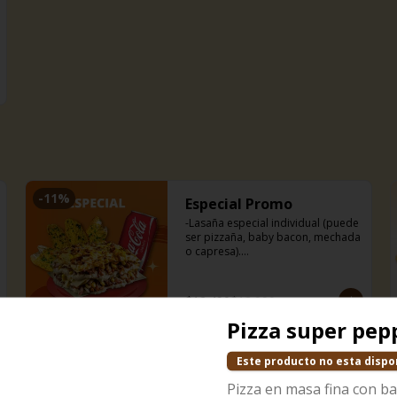
-
11
%
Especial Promo
-Lasaña especial individual (puede 
ser pizzaña, baby bacon, mechada 
o capresa).

-Bebida 350 ml.

-Nuestros deliciosos pancitos de 
ajo (3uds).
$12.490
$13.990
Pizza super pep
Este producto no esta dispo
Pizza en masa fina con b