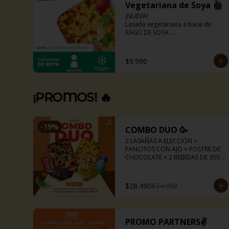
Vegetariana de Soya
¡NUEVA!

Lasaña vegetariana a base de 
RAGÚ DE SOYA.

La misma lasaña, el mismo sabor 
pero ahora con guiso diferente.

Disponible en todas sus versiones.

$9.990
NOTA: Puede contener trazas de 
lácteos y soya.
¡PROMOS! 🔥
-
19
%
COMBO DUO 🥳
2 LASAÑAS A ELECCIÓN + 
PANCITOS CON AJO + POSTRE DE 
CHOCOLATE + 2 BEBIDAS DE 350 
ML.
$28.490
$34.990
PROMO PARTNERS✌️