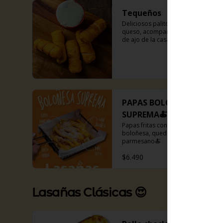
Tequeños
Deliciosos palitos rellenos de 
queso, acompañados con salsa 
de ajo de la casa.
PAPAS BOLOÑESA
SUPREMA🍝
Papas fritas con topping de carne 
boloñesa, quedo cheddar y queso 
parmesano🍝
$6.490
Lasañas Clásicas 😍