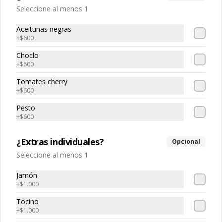
Seleccione al menos 1
Lata
Variedades.
Aceitunas negras
+
$600
Choclo
+
$600
$2.000
Tomates cherry
+
$600
Pesto
+
$600
¿Extras individuales?
Opcional
Seleccione al menos 1
Jamón
+
$1.000
Conócenos
Tocino
+
$1.000