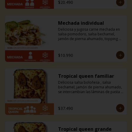
$20.490
Mechada individual
Deliciosa y jugosa carne mechada en 
salsa pomodoro, salsa bechamel, 
jamón de pierna ahumado, topping de 
tiras de palta y mucho queso 
mozzarella.
$10.990
Tropical queen familiar
Deliciosa salsa boloñesa , salsa 
bechamel, jamón de pierna ahumado, 
se intercambian las láminas de pasta 
por finas láminas de plátano macho 
frito y mucho queso mozzarella. 
Amarás esta combinación entre dulce 
$37.490
y salado con un toque tropical.
Tropical queen grande