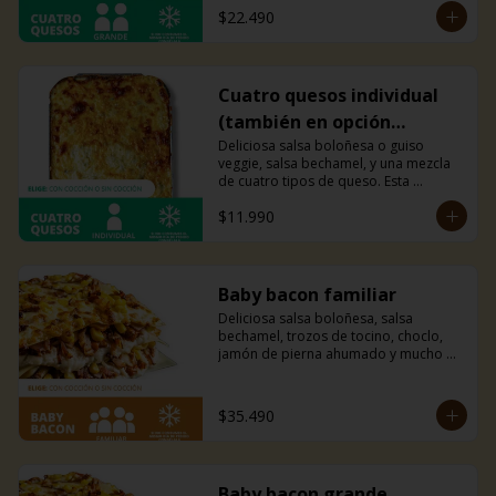
$22.490
Recomendada para 2 personas.
Cuatro quesos individual
(también en opción
veggie)
Deliciosa salsa boloñesa o guiso 
veggie, salsa bechamel, y una mezcla 
de cuatro tipos de queso. Esta 
combinación hará explotar tu paladar.
$11.990
Baby bacon familiar
Deliciosa salsa boloñesa, salsa 
bechamel, trozos de tocino, choclo, 
jamón de pierna ahumado y mucho 
queso mozzarella.
$35.490
Baby bacon grande