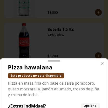
$1.800
Botella 1.5 lts
Variedades.
$3.200
Pizza hawaiana
Jugo jumex mango
Este producto no esta disponible
Jugo de mango
Pizza en masa fina con base de salsa pomodoro,
queso mozzarella, jamón ahumado, trozos de piña
y crema de leche.
$1.800
¿Extras individual?
Opcional