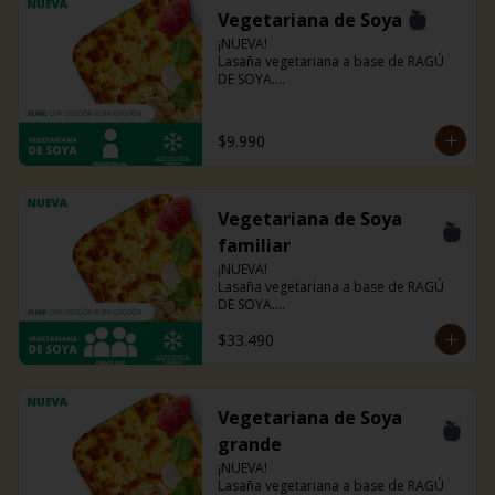
Vegetariana de Soya
¡NUEVA!

Lasaña vegetariana a base de RAGÚ 
DE SOYA.

La misma lasaña, el mismo sabor pero 
ahora con guiso diferente.

Disponible en todas sus versiones.

$9.990
NOTA: Puede contener trazas de 
lácteos y soya.
Vegetariana de Soya
familiar
¡NUEVA!

Lasaña vegetariana a base de RAGÚ 
DE SOYA.

La misma lasaña, el mismo sabor pero 
$33.490
ahora con guiso diferente.

Disponible en todas sus versiones.

NOTA: Puede contener trazas de 
lácteos y soya.
Vegetariana de Soya
grande
¡NUEVA!

Lasaña vegetariana a base de RAGÚ 