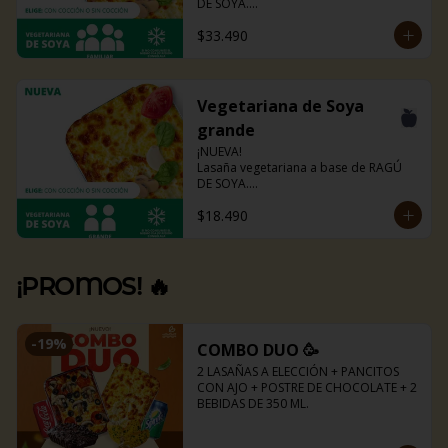
DE SOYA.

La misma lasaña, el mismo sabor pero 
$33.490
ahora con guiso diferente.

Disponible en todas sus versiones.

NOTA: Puede contener trazas de 
lácteos y soya.
Vegetariana de Soya
grande
¡NUEVA!

Lasaña vegetariana a base de RAGÚ 
DE SOYA.

La misma lasaña, el mismo sabor pero 
$18.490
ahora con guiso diferente.

Disponible en todas sus versiones.

NOTA: Puede contener trazas de 
lácteos y soya.
¡PROMOS! 🔥
-
19
%
COMBO DUO 🥳
2 LASAÑAS A ELECCIÓN + PANCITOS 
CON AJO + POSTRE DE CHOCOLATE + 2 
BEBIDAS DE 350 ML.