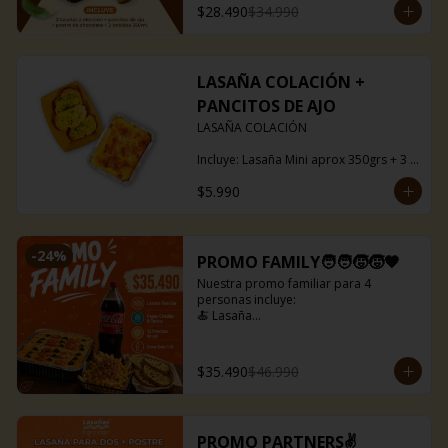
$28.490
$34.990
LASAÑA COLACIÓN +
PANCITOS DE AJO
LASAÑA COLACIÓN

Incluye: Lasaña Mini aprox 350grs + 3 
pancitos ajo

$5.990
Puedes escoger entre boloñesa o ragú 
de soya.
-
24
%
PROMO FAMILY🧑‍🧑‍🧒‍🧒🧡
Nuestra promo familiar para 4 
personas incluye:

🍝 Lasaña

🍟 Papas fritas con queso cheddar y 
tocino

🥤 Bebida de 1,5 litros

$35.490
$46.990
🍞 Pancitos de ajo(12 uds)

Lasañas disponibles para la promo:

🍅Capresse

PROMO PARTNERS✌️
🥓Baby bacon
