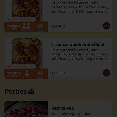
Deliciosa salsa boloñesa , salsa 
bechamel, jamón de pierna ahumado, 
se intercambian las láminas de pasta 
por finas láminas de plátano macho 
frito y mucho queso mozzarella. 
Amarás esta combinación entre dulce 
$22.490
y salado con un toque tropical.
Tropical queen individual
Deliciosa salsa boloñesa , salsa 
bechamel, jamón de pierna ahumado, 
se intercambian las láminas de pasta 
por finas láminas de plátano macho 
frito y mucho queso mozzarella. 
Amarás esta combinación entre dulce 
$11.990
y salado con un toque tropical.
Postres 🍰
Red velvet
Torta color rojizo y textura 