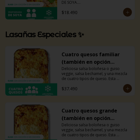
DE SOYA.

La misma lasaña, el mismo sabor pero 
$18.490
ahora con guiso diferente.

Disponible en todas sus versiones.

NOTA: Puede contener trazas de 
lácteos y soya.
Lasañas Especiales ✨
Cuatro quesos familiar
(también en opción
veggie)
Deliciosa salsa boloñesa o guiso 
veggie, salsa bechamel, y una mezcla 
de cuatro tipos de queso. Esta 
combinación hará explotar tu paladar. 
$37.490
Recomendada para 4 personas.
Cuatro quesos grande
(también en opción
veggie)
Deliciosa salsa boloñesa o guiso 
veggie, salsa bechamel, y una mezcla 
de cuatro tipos de queso. Esta 
combinación hará explotar tu paladar. 