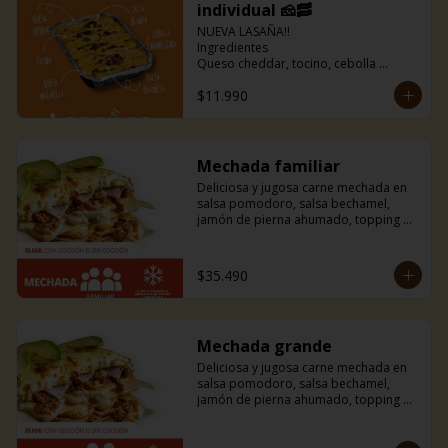
individual 🧀🥓
NUEVA LASAÑA!!

Ingredientes

Queso cheddar, tocino, cebolla 
caramelizada, queso mozarella, salsa 
$11.990
blanca, salsa boloñesa 🤤

Incluye pancitos de ajo
Mechada familiar
Deliciosa y jugosa carne mechada en 
salsa pomodoro, salsa bechamel, 
jamón de pierna ahumado, topping de 
tiras de palta y mucho queso 
mozzarella.
$35.490
Mechada grande
Deliciosa y jugosa carne mechada en 
salsa pomodoro, salsa bechamel, 
jamón de pierna ahumado, topping de 
tiras de palta y mucho queso 
mozzarella.