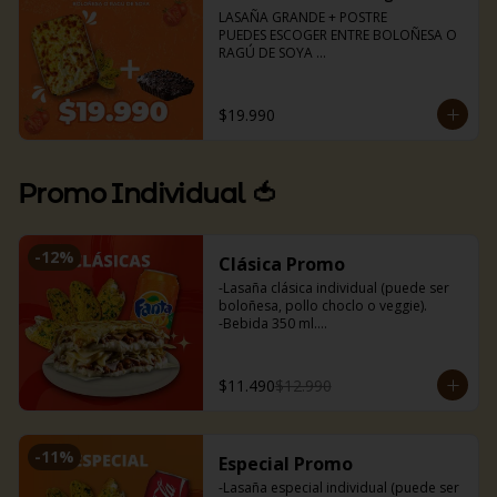
🍝Boloñesa

LASAÑA GRANDE + POSTRE 

🌱Ragú de soya
PUEDES ESCOGER ENTRE BOLOÑESA O 
RAGÚ DE SOYA 

Lasaña para dos (aprox 1kg)

Torta de chocolate 

Pancitos de ajo (6uds)
$19.990
Promo Individual 🍅
-
12
%
Clásica Promo
-Lasaña clásica individual (puede ser 
boloñesa, pollo choclo o veggie).

-Bebida 350 ml.

-Nuestros deliciosos pancitos de ajo 
(3uds).
$11.490
$12.990
-
11
%
Especial Promo
-Lasaña especial individual (puede ser 