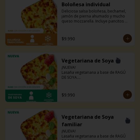
Boloñesa individual
Deliciosa salsa boloñesa, bechamel, 
jamón de pierna ahumado y mucho 
queso mozzarella. Incluye pancitos 
con mantequilla de ajo y perejil receta 
de la casa.
$9.990
Vegetariana de Soya
¡NUEVA!

Lasaña vegetariana a base de RAGÚ 
DE SOYA.

La misma lasaña, el mismo sabor pero 
ahora con guiso diferente.

Disponible en todas sus versiones.

$9.990
NOTA: Puede contener trazas de 
lácteos y soya.
Vegetariana de Soya
familiar
¡NUEVA!

Lasaña vegetariana a base de RAGÚ 