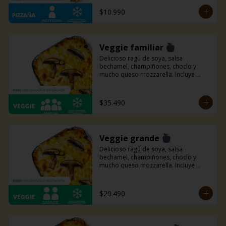
$10.990
Veggie familiar
Delicioso ragú de soya, salsa 
bechamel, champiñones, choclo y 
mucho queso mozzarella. Incluye 
pancitos con mantequilla de ajo y 
perejil receta de la casa.
$35.490
Veggie grande
Delicioso ragú de soya, salsa 
bechamel, champiñones, choclo y 
mucho queso mozzarella. Incluye 
pancitos con mantequilla de ajo y 
perejil receta de la casa.
$20.490