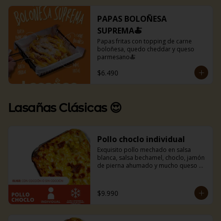
PAPAS BOLOÑESA
SUPREMA🍝
Papas fritas con topping de carne 
boloñesa, quedo cheddar y queso 
parmesano🍝
$6.490
Lasañas Clásicas 😍
Pollo choclo individual
Exquisito pollo mechado en salsa 
blanca, salsa bechamel, choclo, jamón 
de pierna ahumado y mucho queso 
mozzarella. Incluye pancitos con 
mantequilla de ajo y perejil receta de 
la casa.
$9.990