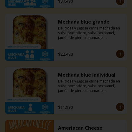
$37.490
combinación puede ofrecerte.
Mechada blue grande
Deliciosa y jugosa carne mechada en 
salsa pomodoro, salsa bechamel, 
jamón de pierna ahumado, 
champiñones, y una mezcla de queso 
azul, parmesano y mozzarella. Un 
sabor sutil y único que solo esta 
$22.490
combinación puede ofrecerte.
Mechada blue individual
Deliciosa y jugosa carne mechada en 
salsa pomodoro, salsa bechamel, 
jamón de pierna ahumado, 
champiñones, y una mezcla de queso 
azul, parmesano y mozzarella. Un 
sabor sutil y único que solo esta 
$11.990
combinación puede ofrecerte.
Ameriacan Cheese