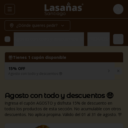
Abrir menu de navegación
Logi
¿Dónde quieres pedir?
Agosto con todo y descuentos 🤑
¡PROMOS! 🔥
Prom
Tienes
1
cupón disponible
15% OFF
Agosto con todo y descuentos 😎
Agosto con todo y descuentos 🤑
Ingresa el cupón AGOSTO y disfruta 15% de descuento en
todos los productos de esta sección. No acumulable con otros
descuentos. No aplica propina. Válido del 01 al 31 de agosto. 🎊