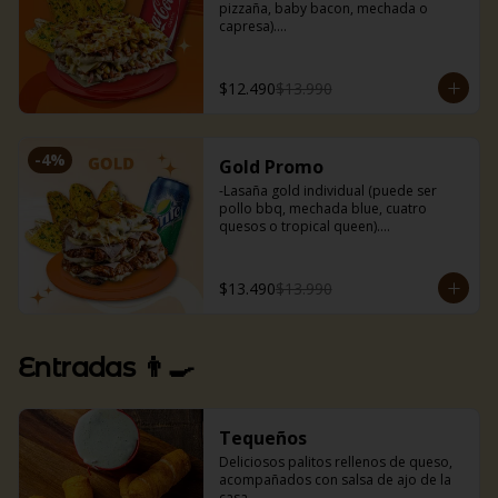
pizzaña, baby bacon, mechada o 
capresa).

-Bebida 350 ml.

-Nuestros deliciosos pancitos de ajo 
(3uds).
$12.490
$13.990
-
4
%
Gold Promo
-Lasaña gold individual (puede ser 
pollo bbq, mechada blue, cuatro 
quesos o tropical queen).

-Bebida 350 ml.

-Nuestros deliciosos pancitos de ajo 
(3uds).
$13.490
$13.990
Entradas 👨‍🍳
Tequeños
Deliciosos palitos rellenos de queso, 
acompañados con salsa de ajo de la 
casa.