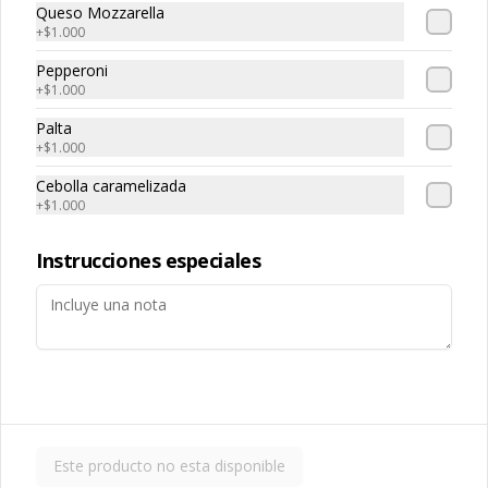
Despacho
Queso Mozzarella
Términos y condiciones
+
$1.000
Política de privacidad
Pepperoni
+
$1.000
Redes sociales
Palta
+
$1.000
Instagram
Cebolla caramelizada
Facebook
+
$1.000
Mi cuenta
Instrucciones especiales
Pedir
LASAÑAPOINTS
Iniciar sesión
Powered by
Este producto no esta disponible