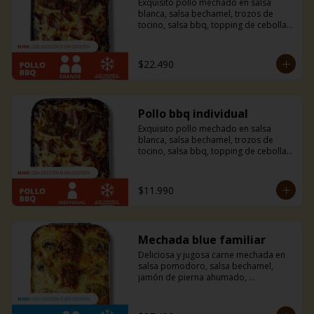
Exquisito pollo mechado en salsa 
blanca, salsa bechamel, trozos de 
tocino, salsa bbq, topping de cebolla 
caramelizada y mucho queso 
mozzarella. Si eres amante del tocino y 
la bbq esta combinación es ideal para 
$22.490
ti, te fascinará.
Pollo bbq individual
Exquisito pollo mechado en salsa 
blanca, salsa bechamel, trozos de 
tocino, salsa bbq, topping de cebolla 
caramelizada y mucho queso 
mozzarella. Si eres amante del tocino y 
la bbq esta combinación es ideal para 
$11.990
ti, te fascinará.
Mechada blue familiar
Deliciosa y jugosa carne mechada en 
salsa pomodoro, salsa bechamel, 
jamón de pierna ahumado, 
champiñones, y una mezcla de queso 
azul, parmesano y mozzarella. Un 
sabor sutil y único que solo esta 