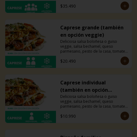
cherry y mucho queso mozzarella.
$35.490
Caprese grande (también
en opción veggie)
Deliciosa salsa boloñesa o guiso 
veggie, salsa bechamel, queso 
parmesano, pesto de la casa, tomates 
cherry y mucho queso mozzarella.
$20.490
Caprese individual
(también en opción
veggie)
Deliciosa salsa boloñesa o guiso 
veggie, salsa bechamel, queso 
parmesano, pesto de la casa, tomates 
cherry y mucho queso mozzarella.
$10.990