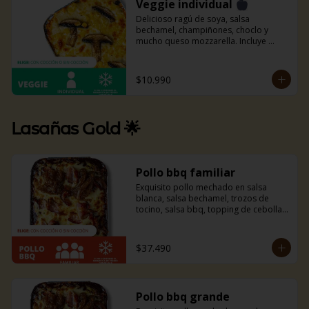
Veggie individual
Delicioso ragú de soya, salsa 
bechamel, champiñones, choclo y 
mucho queso mozzarella. Incluye 
pancitos con mantequilla de ajo y 
perejil receta de la casa.
$10.990
Lasañas Gold 🌟
Pollo bbq familiar
Exquisito pollo mechado en salsa 
blanca, salsa bechamel, trozos de 
tocino, salsa bbq, topping de cebolla 
caramelizada y mucho queso 
mozzarella. Si eres amante del tocino y 
la bbq esta combinación es ideal para 
$37.490
ti, te fascinará.
Pollo bbq grande