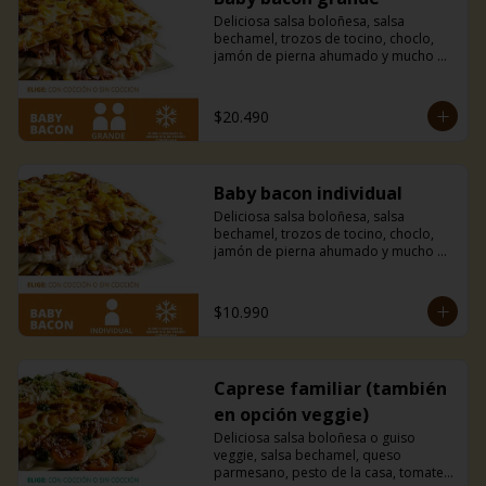
Deliciosa salsa boloñesa, salsa 
bechamel, trozos de tocino, choclo, 
jamón de pierna ahumado y mucho 
queso mozzarella.
$20.490
Baby bacon individual
Deliciosa salsa boloñesa, salsa 
bechamel, trozos de tocino, choclo, 
jamón de pierna ahumado y mucho 
queso mozzarella.
$10.990
Caprese familiar (también
en opción veggie)
Deliciosa salsa boloñesa o guiso 
veggie, salsa bechamel, queso 
parmesano, pesto de la casa, tomates 