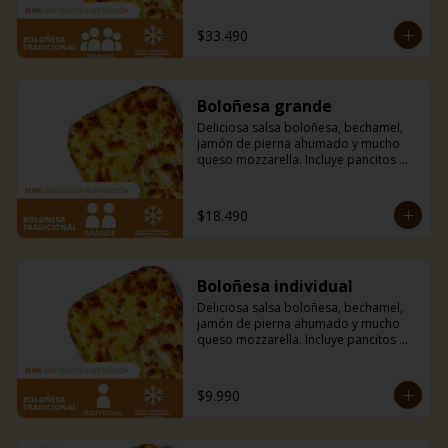
de la casa.
$33.490
Boloñesa grande
Deliciosa salsa boloñesa, bechamel, 
jamón de pierna ahumado y mucho 
queso mozzarella. Incluye pancitos 
con mantequilla de ajo y perejil receta 
de la casa.
$18.490
Boloñesa individual
Deliciosa salsa boloñesa, bechamel, 
jamón de pierna ahumado y mucho 
queso mozzarella. Incluye pancitos 
con mantequilla de ajo y perejil receta 
de la casa.
$9.990