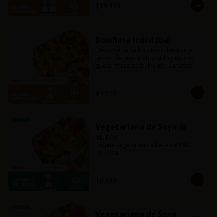
$18.490
Boloñesa individual
Deliciosa salsa boloñesa, bechamel, 
jamón de pierna ahumado y mucho 
queso mozzarella. Incluye pancitos 
con mantequilla de ajo y perejil receta 
de la casa.
$9.990
Vegetariana de Soya
¡NUEVA!

Lasaña vegetariana a base de RAGÚ 
DE SOYA.

La misma lasaña, el mismo sabor pero 
ahora con guiso diferente.

Disponible en todas sus versiones.

$9.990
NOTA: Puede contener trazas de 
lácteos y soya.
Vegetariana de Soya