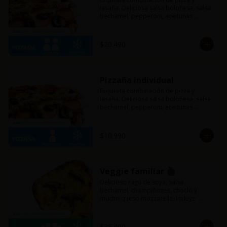
lasaña. Deliciosa salsa boloñesa, salsa 
bechamel, pepperoni, aceitunas 
negras, champiñones y mucho queso 
mozzarella.
$20.490
Pizzaña individual
Exquisita combinación de pizza y 
lasaña. Deliciosa salsa boloñesa, salsa 
bechamel, pepperoni, aceitunas 
negras, champiñones y mucho queso 
mozzarella.
$10.990
Veggie familiar
Delicioso ragú de soya, salsa 
bechamel, champiñones, choclo y 
mucho queso mozzarella. Incluye 
pancitos con mantequilla de ajo y 
perejil receta de la casa.
$35.490