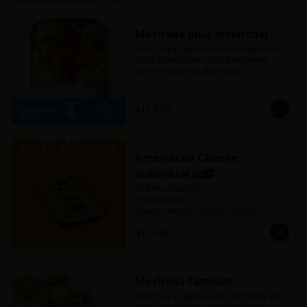
Mechada blue individual
Deliciosa y jugosa carne mechada en 
salsa pomodoro, salsa bechamel, 
jamón de pierna ahumado, 
champiñones, y una mezcla de queso 
azul, parmesano y mozzarella. Un 
sabor sutil y único que solo esta 
$11.990
combinación puede ofrecerte.
Ameriacan Cheese
individual 🧀🥓
NUEVA LASAÑA!!

Ingredientes

Queso cheddar, tocino, cebolla 
caramelizada, queso mozarella, salsa 
$11.990
blanca, salsa boloñesa 🤤

Incluye pancitos de ajo
Mechada familiar
Deliciosa y jugosa carne mechada en 
salsa pomodoro, salsa bechamel, 