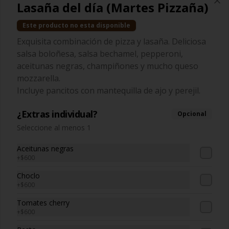
Lasaña del día (Martes Pizzaña)
Este producto no esta disponible
$6.490
Exquisita combinación de pizza y lasaña. Deliciosa
salsa boloñesa, salsa bechamel, pepperoni,
Bebidas 🥤
aceitunas negras, champiñones y mucho queso
mozzarella.
Incluye pancitos con mantequilla de ajo y perejil.
Agua
Variedades.
¿Extras individual?
Opcional
Seleccione al menos 1
Aceitunas negras
$1.800
+
$600
Choclo
+
$600
Botella 1.5 lts
Variedades.
Tomates cherry
+
$600