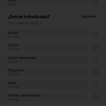
Pesto
+
$600
$3.200
¿Extras individuales?
Opcional
Seleccione al menos 1
Jugo jumex mango
Jugo de mango
Jamón
+
$1.000
Tocino
$1.800
+
$1.000
Queso Mozzarella
+
$1.000
Lata
Pepperoni
Variedades.
+
$1.000
Palta
+
$1.000
$2.000
Cebolla caramelizada
+
$1.000