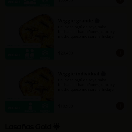
Veggie grande
Delicioso ragú de soya, salsa 
bechamel, champiñones, choclo y 
mucho queso mozzarella. Incluye 
pancitos con mantequilla de ajo y 
perejil receta de la casa.
$20.490
Veggie individual
Delicioso ragú de soya, salsa 
bechamel, champiñones, choclo y 
mucho queso mozzarella. Incluye 
pancitos con mantequilla de ajo y 
perejil receta de la casa.
$10.990
Lasañas Gold 🌟