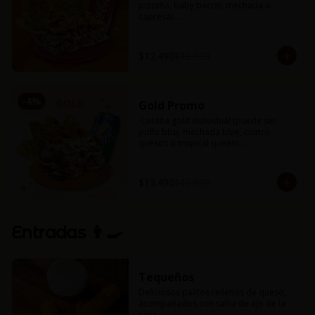
pizzaña, baby bacon, mechada o 
capresa).

-Bebida 350 ml.

-Nuestros deliciosos pancitos de ajo 
(3uds).
$12.490
$13.990
-
4
%
Gold Promo
-Lasaña gold individual (puede ser 
pollo bbq, mechada blue, cuatro 
quesos o tropical queen).

-Bebida 350 ml.

-Nuestros deliciosos pancitos de ajo 
(3uds).
$13.490
$13.990
Entradas 👨‍🍳
Tequeños
Deliciosos palitos rellenos de queso, 
acompañados con salsa de ajo de la 
casa.