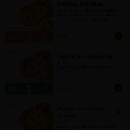
Boloñesa individual
Deliciosa salsa boloñesa, bechamel, 
jamón de pierna ahumado y mucho 
queso mozzarella. Incluye pancitos 
con mantequilla de ajo y perejil receta 
de la casa.
$9.990
Vegetariana de Soya
¡NUEVA!

Lasaña vegetariana a base de RAGÚ 
DE SOYA.

La misma lasaña, el mismo sabor pero 
ahora con guiso diferente.

Disponible en todas sus versiones.

$9.990
NOTA: Puede contener trazas de 
lácteos y soya.
Vegetariana de Soya
familiar
¡NUEVA!

Lasaña vegetariana a base de RAGÚ 