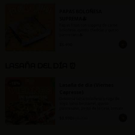
PAPAS BOLOÑESA
SUPREMA🍝
Papas fritas con topping de carne 
boloñesa, quedo cheddar y queso 
parmesano🍝
$6.490
LASAÑA DEL DÍA ⏰
-
18
%
Lasaña de día (Viernes
Capresse)
Deliciosa salsa boloñesa o ragú de 
soya, salsa bechamel, queso 
parmesano, pesto de la casa, tomates 
cherry. y mucho queso mozzarella.

$8.990
$10.990
Incluye pancitos con mantequilla de 
ajo y perejil.