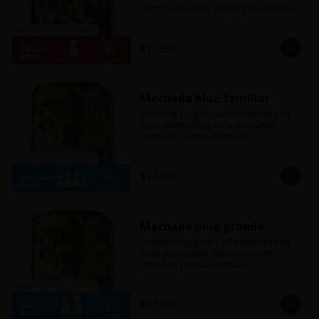
tocino, salsa bbq, topping de cebolla 
caramelizada y mucho queso 
mozzarella. Si eres amante del tocino y 
la bbq esta combinación es ideal para 
$11.990
ti, te fascinará.
Mechada blue familiar
Deliciosa y jugosa carne mechada en 
salsa pomodoro, salsa bechamel, 
jamón de pierna ahumado, 
champiñones, y una mezcla de queso 
azul, parmesano y mozzarella. Un 
sabor sutil y único que solo esta 
$37.490
combinación puede ofrecerte.
Mechada blue grande
Deliciosa y jugosa carne mechada en 
salsa pomodoro, salsa bechamel, 
jamón de pierna ahumado, 
champiñones, y una mezcla de queso 
azul, parmesano y mozzarella. Un 
sabor sutil y único que solo esta 
$22.490
combinación puede ofrecerte.