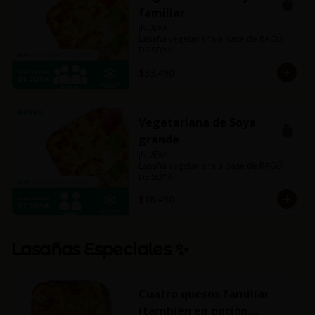
familiar
¡NUEVA!

Lasaña vegetariana a base de RAGÚ 
DE SOYA.

La misma lasaña, el mismo sabor pero 
$33.490
ahora con guiso diferente.

Disponible en todas sus versiones.

NOTA: Puede contener trazas de 
lácteos y soya.
Vegetariana de Soya
grande
¡NUEVA!

Lasaña vegetariana a base de RAGÚ 
DE SOYA.

La misma lasaña, el mismo sabor pero 
$18.490
ahora con guiso diferente.

Disponible en todas sus versiones.

NOTA: Puede contener trazas de 
lácteos y soya.
Lasañas Especiales ✨
Cuatro quesos familiar
(también en opción