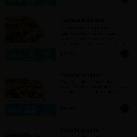
Caprese individual
(también en opción
veggie)
Deliciosa salsa boloñesa o guiso 
veggie, salsa bechamel, queso 
parmesano, pesto de la casa, tomates 
cherry y mucho queso mozzarella.
$10.990
Pizzaña familiar
Exquisita combinación de pizza y 
lasaña. Deliciosa salsa boloñesa, salsa 
bechamel, pepperoni, aceitunas 
negras, champiñones y mucho queso 
mozzarella.
$35.490
Pizzaña grande
Exquisita combinación de pizza y 