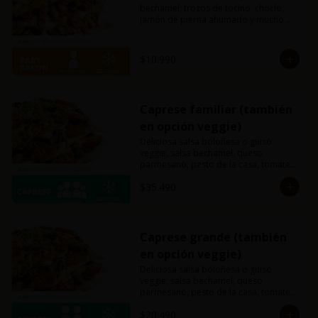
bechamel, trozos de tocino, choclo, 
jamón de pierna ahumado y mucho 
queso mozzarella.
$10.990
Caprese familiar (también
en opción veggie)
Deliciosa salsa boloñesa o guiso 
veggie, salsa bechamel, queso 
parmesano, pesto de la casa, tomates 
cherry y mucho queso mozzarella.
$35.490
Caprese grande (también
en opción veggie)
Deliciosa salsa boloñesa o guiso 
veggie, salsa bechamel, queso 
parmesano, pesto de la casa, tomates 
cherry y mucho queso mozzarella.
$20.490