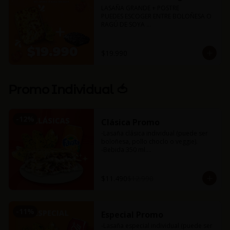
🍝Boloñesa

LASAÑA GRANDE + POSTRE 

🌱Ragú de soya
PUEDES ESCOGER ENTRE BOLOÑESA O 
RAGÚ DE SOYA 

Lasaña para dos (aprox 1kg)

Torta de chocolate 

Pancitos de ajo (6uds)
$19.990
Promo Individual 🍅
-
12
%
Clásica Promo
-Lasaña clásica individual (puede ser 
boloñesa, pollo choclo o veggie).

-Bebida 350 ml.

-Nuestros deliciosos pancitos de ajo 
(3uds).
$11.490
$12.990
-
11
%
Especial Promo
-Lasaña especial individual (puede ser 