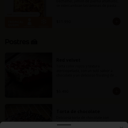
bechamel, jamón de pierna ahumado, 
se intercambian las láminas de pasta 
por finas láminas de plátano macho 
frito y mucho queso mozzarella. 
Amarás esta combinación entre dulce 
$11.990
y salado con un toque tropical.
Postres 🍰
Red velvet
Torta color rojizo y textura 
aterciopelada, con un sutil sabor a 
chocolate y un delicioso frosting de 
queso crema.
$6.490
Torta de chocolate
Deliciosa torta de chocolate con 
ganache de chocolate y chips de 
chocolate.