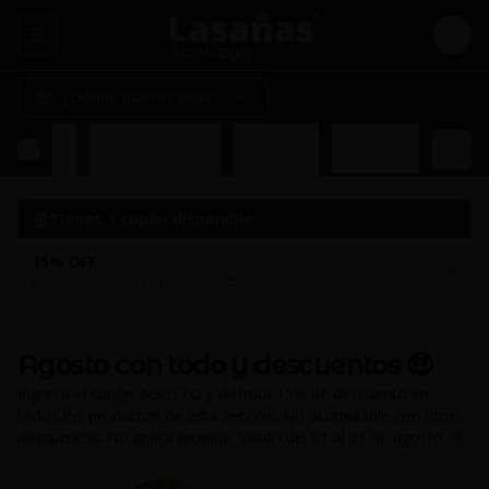
Abrir menu de navegación
Logi
¿Dónde quieres pedir?
eciales ✨
Lasañas Gold 🌟
Postres 🍰
Bebidas 🥤
Tienes
1
cupón disponible
15% OFF
Agosto con todo y descuentos 😎
Agosto con todo y descuentos 🤑
Ingresa el cupón AGOSTO y disfruta 15% de descuento en
todos los productos de esta sección. No acumulable con otros
descuentos. No aplica propina. Válido del 01 al 31 de agosto. 🎊