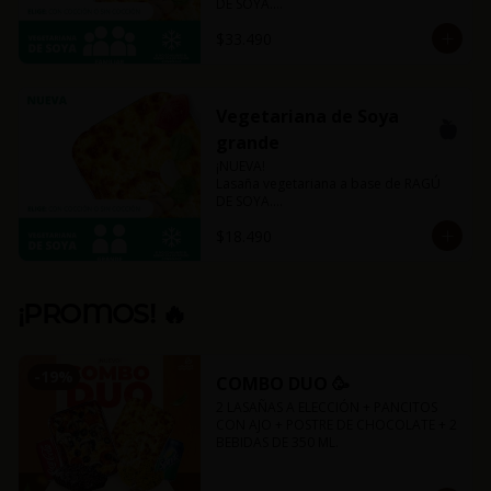
DE SOYA.

La misma lasaña, el mismo sabor pero 
$33.490
ahora con guiso diferente.

Disponible en todas sus versiones.

NOTA: Puede contener trazas de 
lácteos y soya.
Vegetariana de Soya
grande
¡NUEVA!

Lasaña vegetariana a base de RAGÚ 
DE SOYA.

La misma lasaña, el mismo sabor pero 
$18.490
ahora con guiso diferente.

Disponible en todas sus versiones.

NOTA: Puede contener trazas de 
lácteos y soya.
¡PROMOS! 🔥
-
19
%
COMBO DUO 🥳
2 LASAÑAS A ELECCIÓN + PANCITOS 
CON AJO + POSTRE DE CHOCOLATE + 2 
BEBIDAS DE 350 ML.