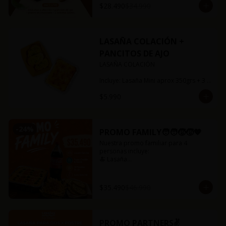
$28.490
$34.990
LASAÑA COLACIÓN +
PANCITOS DE AJO
LASAÑA COLACIÓN

Incluye: Lasaña Mini aprox 350grs + 3 
pancitos ajo

$5.990
Puedes escoger entre boloñesa o ragú 
de soya.
-
24
%
PROMO FAMILY🧑‍🧑‍🧒‍🧒🧡
Nuestra promo familiar para 4 
personas incluye:

🍝 Lasaña

🍟 Papas fritas con queso cheddar y 
tocino

🥤 Bebida de 1,5 litros

$35.490
$46.990
🍞 Pancitos de ajo(12 uds)

Lasañas disponibles para la promo:

🍅Capresse

PROMO PARTNERS✌️
🥓Baby bacon
