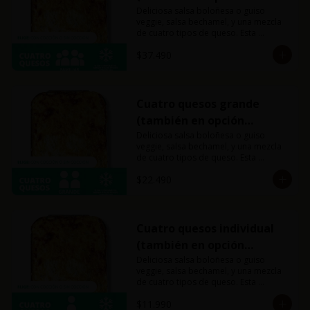
veggie)
Deliciosa salsa boloñesa o guiso 
veggie, salsa bechamel, y una mezcla 
de cuatro tipos de queso. Esta 
combinación hará explotar tu paladar. 
$37.490
Recomendada para 4 personas.
Cuatro quesos grande
(también en opción
veggie)
Deliciosa salsa boloñesa o guiso 
veggie, salsa bechamel, y una mezcla 
de cuatro tipos de queso. Esta 
combinación hará explotar tu paladar. 
$22.490
Recomendada para 2 personas.
Cuatro quesos individual
(también en opción
veggie)
Deliciosa salsa boloñesa o guiso 
veggie, salsa bechamel, y una mezcla 
de cuatro tipos de queso. Esta 
combinación hará explotar tu paladar.
$11.990